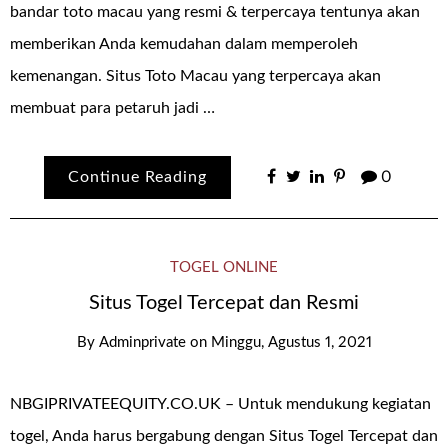
bandar toto macau yang resmi & terpercaya tentunya akan
memberikan Anda kemudahan dalam memperoleh
kemenangan. Situs Toto Macau yang terpercaya akan
membuat para petaruh jadi …
Continue Reading
0
TOGEL ONLINE
Situs Togel Tercepat dan Resmi
By
Adminprivate
on
Minggu, Agustus 1, 2021
NBGIPRIVATEEQUITY.CO.UK – Untuk mendukung kegiatan
togel, Anda harus bergabung dengan Situs Togel Tercepat dan