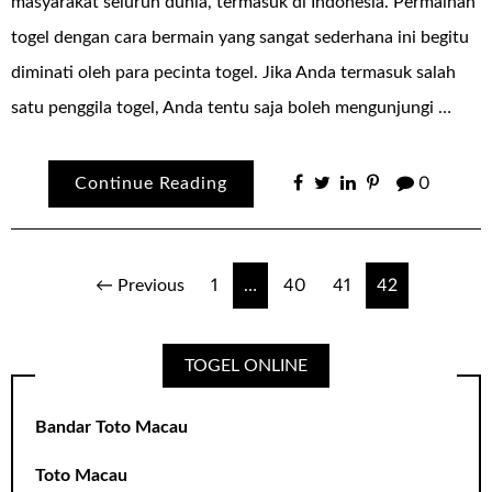
masyarakat seluruh dunia, termasuk di Indonesia. Permainan
togel dengan cara bermain yang sangat sederhana ini begitu
diminati oleh para pecinta togel. Jika Anda termasuk salah
satu penggila togel, Anda tentu saja boleh mengunjungi …
Continue Reading
0
Paginasi
← Previous
1
…
40
41
42
pos
TOGEL ONLINE
Bandar Toto Macau
Toto Macau