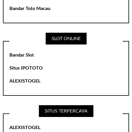
Bandar Toto Macau
SLOT ONLINE
Bandar Slot
Situs IPOTOTO
ALEXISTOGEL
SITUS TERPERCAYA
ALEXISTOGEL