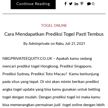
Continue Reading
0
TOGEL ONLINE
Cara Mendapatkan Prediksi Togel Pasti Tembus
By
Adminprivate
on
Rabu, Juli 21, 2021
NBGPRIVATEEQUITY.CO.UK – Apakah kamu sedang
mencari prediksi togel Hongkong, Prediksi Singapore,
Prediksi Sydney, Prediksi Toto Macau? Kamu berkunjung
pada situs yang tepat. Di sini akan mimin berikan prediksi
angka togel update yang bisa kamu gunakan untuk betting
togel dengan mudah. Dengan prediksi togel ini maka kamu
bisa memenangkan permainan judi togel online dengan lebih