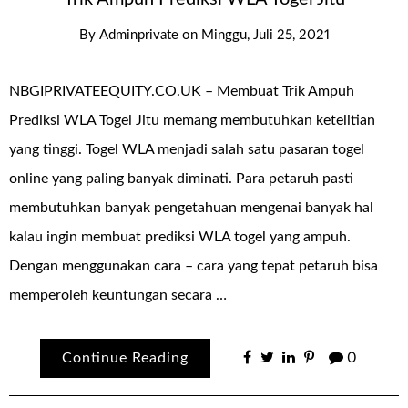
By
Adminprivate
on
Minggu, Juli 25, 2021
NBGIPRIVATEEQUITY.CO.UK – Membuat Trik Ampuh
Prediksi WLA Togel Jitu memang membutuhkan ketelitian
yang tinggi. Togel WLA menjadi salah satu pasaran togel
online yang paling banyak diminati. Para petaruh pasti
membutuhkan banyak pengetahuan mengenai banyak hal
kalau ingin membuat prediksi WLA togel yang ampuh.
Dengan menggunakan cara – cara yang tepat petaruh bisa
memperoleh keuntungan secara …
Continue Reading
0