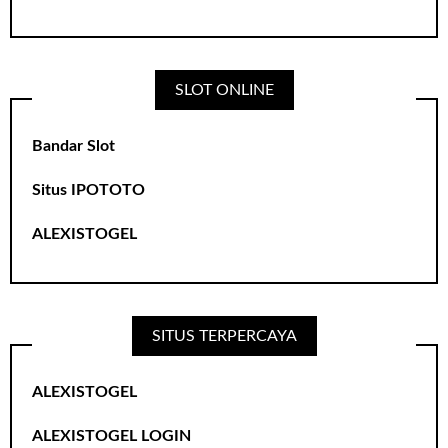
SLOT ONLINE
Bandar Slot
Situs IPOTOTO
ALEXISTOGEL
SITUS TERPERCAYA
ALEXISTOGEL
ALEXISTOGEL LOGIN