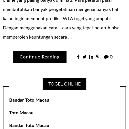
online yang paling banyak diminati. Para petaruh pasti
membutuhkan banyak pengetahuan mengenai banyak hal
kalau ingin membuat prediksi WLA togel yang ampuh.
Dengan menggunakan cara – cara yang tepat petaruh bisa
memperoleh keuntungan secara …
Continue Reading
0
TOGEL ONLINE
Bandar Toto Macau
Toto Macau
Bandar Toto Macau