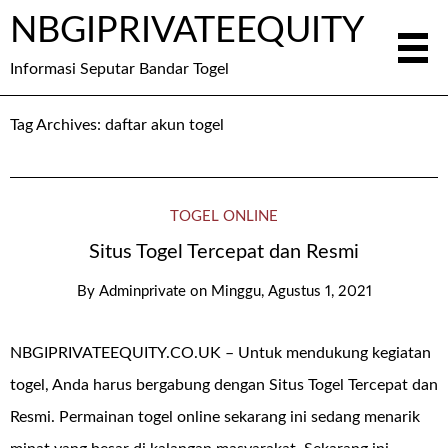
NBGIPRIVATEEQUITY
Informasi Seputar Bandar Togel
Tag Archives:
daftar akun togel
TOGEL ONLINE
Situs Togel Tercepat dan Resmi
By
Adminprivate
on
Minggu, Agustus 1, 2021
NBGIPRIVATEEQUITY.CO.UK – Untuk mendukung kegiatan
togel, Anda harus bergabung dengan Situs Togel Tercepat dan
Resmi. Permainan togel online sekarang ini sedang menarik