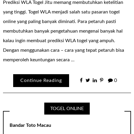
Prediksi WLA Togel Jitu memang membutuhkan ketelitian
yang tinggi. Togel WLA menjadi salah satu pasaran togel
online yang paling banyak diminati. Para petaruh pasti
membutuhkan banyak pengetahuan mengenai banyak hal
kalau ingin membuat prediksi WLA togel yang ampuh.
Dengan menggunakan cara – cara yang tepat petaruh bisa
memperoleh keuntungan secara …
Continue Reading
0
TOGEL ONLINE
Bandar Toto Macau