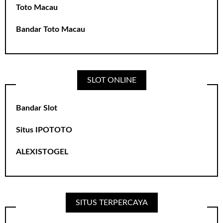
Toto Macau
Bandar Toto Macau
SLOT ONLINE
Bandar Slot
Situs IPOTOTO
ALEXISTOGEL
SITUS TERPERCAYA