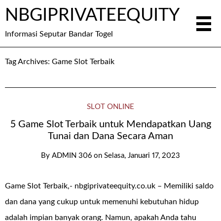
NBGIPRIVATEEQUITY
Informasi Seputar Bandar Togel
Tag Archives:
Game Slot Terbaik
SLOT ONLINE
5 Game Slot Terbaik untuk Mendapatkan Uang
Tunai dan Dana Secara Aman
By
ADMIN 306
on
Selasa, Januari 17, 2023
Game Slot Terbaik,- nbgiprivateequity.co.uk – Memiliki saldo
dan dana yang cukup untuk memenuhi kebutuhan hidup
adalah impian banyak orang. Namun, apakah Anda tahu