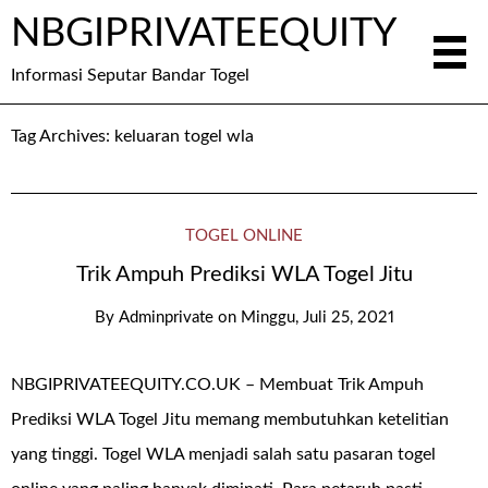
NBGIPRIVATEEQUITY
Informasi Seputar Bandar Togel
Tag Archives:
keluaran togel wla
TOGEL ONLINE
Trik Ampuh Prediksi WLA Togel Jitu
By
Adminprivate
on
Minggu, Juli 25, 2021
NBGIPRIVATEEQUITY.CO.UK – Membuat Trik Ampuh
Prediksi WLA Togel Jitu memang membutuhkan ketelitian
yang tinggi. Togel WLA menjadi salah satu pasaran togel