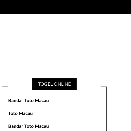
TOGEL ONLINE
Bandar Toto Macau
Toto Macau
Bandar Toto Macau