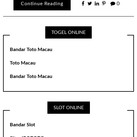
Continue Reading
0
TOGEL ONLINE
Bandar Toto Macau
Toto Macau
Bandar Toto Macau
SLOT ONLINE
Bandar Slot