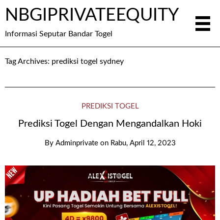
NBGIPRIVATEEQUITY
Informasi Seputar Bandar Togel
Tag Archives:
prediksi togel sydney
PREDIKSI TOGEL
Prediksi Togel Dengan Mengandalkan Hoki
By
Adminprivate
on
Rabu, April 12, 2023