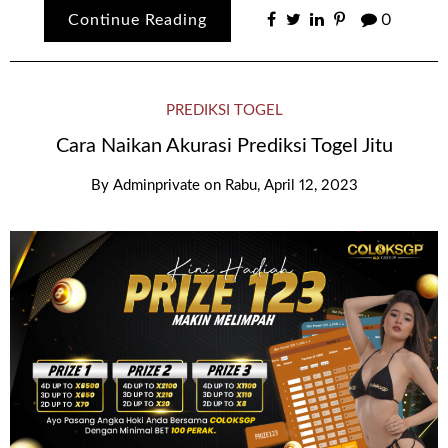
Continue Reading
0
PREDIKSI TOGEL
Cara Naikan Akurasi Prediksi Togel Jitu
By
Adminprivate
on
Rabu, April 12, 2023