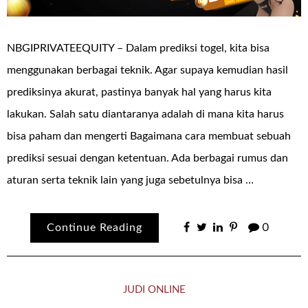
NBGIPRIVATEEQUITY – Dalam prediksi togel, kita bisa
menggunakan berbagai teknik. Agar supaya kemudian hasil
prediksinya akurat, pastinya banyak hal yang harus kita
lakukan. Salah satu diantaranya adalah di mana kita harus
bisa paham dan mengerti Bagaimana cara membuat sebuah
prediksi sesuai dengan ketentuan. Ada berbagai rumus dan
aturan serta teknik lain yang juga sebetulnya bisa …
Continue Reading
0
JUDI ONLINE