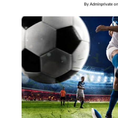
By
Adminprivate
o