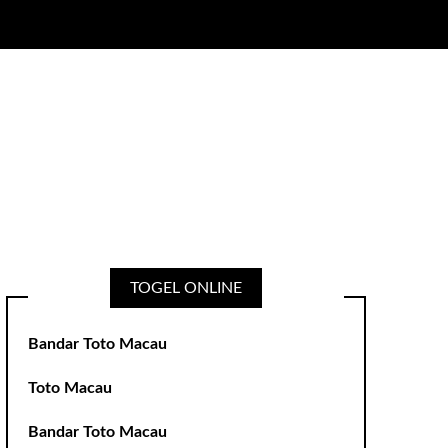
TOGEL ONLINE
Bandar Toto Macau
Toto Macau
Bandar Toto Macau