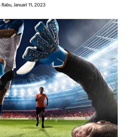
n
Rabu, Januari 11, 2023