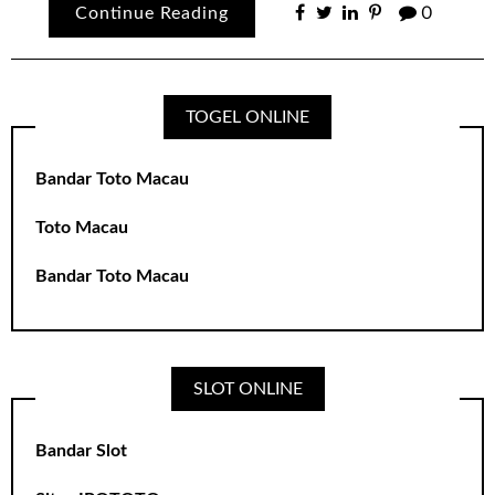
Continue Reading
0
TOGEL ONLINE
Bandar Toto Macau
Toto Macau
Bandar Toto Macau
SLOT ONLINE
Bandar Slot