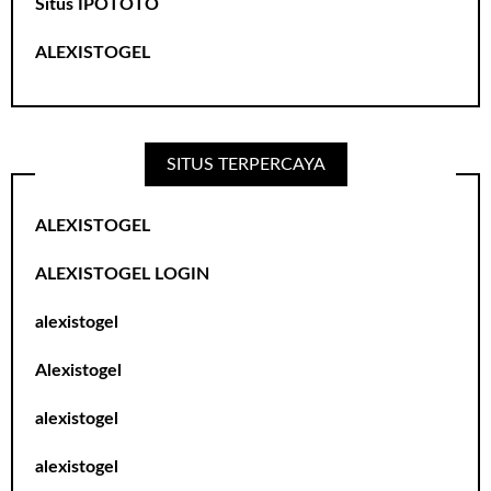
Situs IPOTOTO
ALEXISTOGEL
SITUS TERPERCAYA
ALEXISTOGEL
ALEXISTOGEL LOGIN
alexistogel
Alexistogel
alexistogel
alexistogel