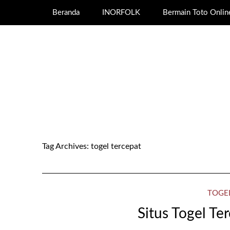
Beranda
INORFOLK
Bermain Toto Onli
Tag Archives:
togel tercepat
TOGE
Situs Togel Te