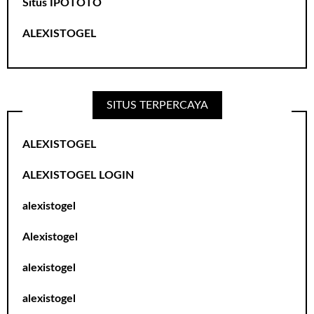
Situs IPOTOTO
ALEXISTOGEL
SITUS TERPERCAYA
ALEXISTOGEL
ALEXISTOGEL LOGIN
alexistogel
Alexistogel
alexistogel
alexistogel