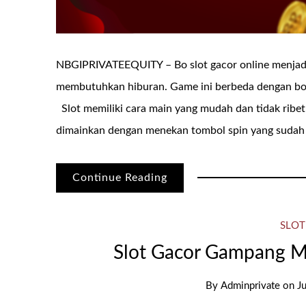
NBGIPRIVATEEQUITY – Bo slot gacor online menjadi p
membutuhkan hiburan. Game ini berbeda dengan bo 
Slot memiliki cara main yang mudah dan tidak ribe
dimainkan dengan menekan tombol spin yang sudah ad
Continue Reading
SLOT
Slot Gacor Gampang Me
By
Adminprivate
on
J