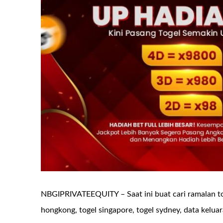
NBGIPRIVATEEQUITY – Saat ini buat cari ramalan to
hongkong, togel singapore, togel sydney, data keluar