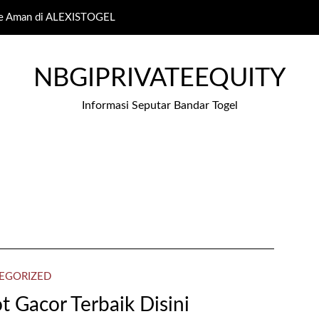
ne Aman di ALEXISTOGEL
NBGIPRIVATEEQUITY
Informasi Seputar Bandar Togel
EGORIZED
 Gacor Terbaik Disini