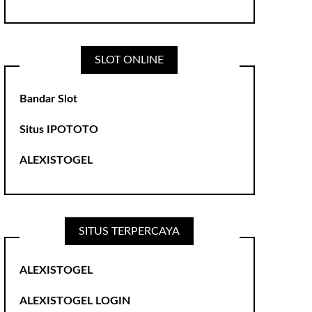
SLOT ONLINE
Bandar Slot
Situs IPOTOTO
ALEXISTOGEL
SITUS TERPERCAYA
ALEXISTOGEL
ALEXISTOGEL LOGIN