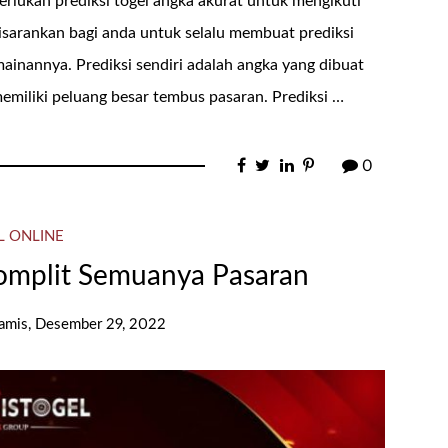
lukan prediksi togel angka akurat untuk mengikuti
disarankan bagi anda untuk selalu membuat prediksi
rmainannya. Prediksi sendiri adalah angka yang dibuat
miliki peluang besar tembus pasaran. Prediksi …
0
L ONLINE
Komplit Semuanya Pasaran
amis, Desember 29, 2022