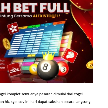
gel komplet semuanya pasaran dimulai dari togel
an hk, sgp, sdy ini hari dapat saksikan secara langsung