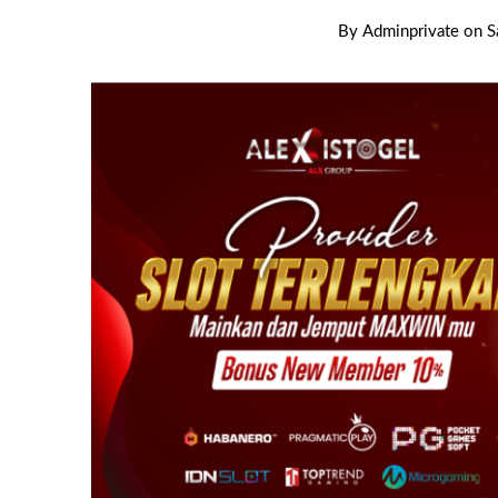
By
Adminprivate
on
S