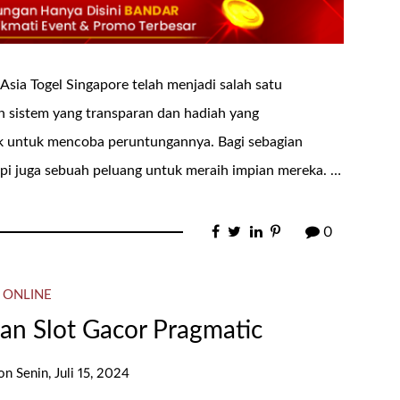
Asia Togel Singapore telah menjadi salah satu
an sistem yang transparan dan hadiah yang
rik untuk mencoba peruntungannya. Bagi sebagian
api juga sebuah peluang untuk meraih impian mereka. …
0
 ONLINE
n Slot Gacor Pragmatic
on
Senin, Juli 15, 2024