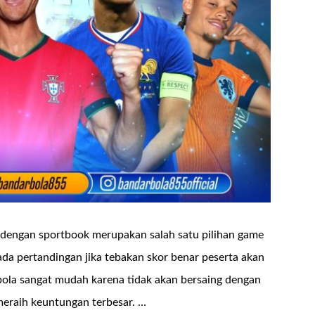
al dengan sportbook merupakan salah satu pilihan game
da pertandingan jika tebakan skor benar peserta akan
 bola sangat mudah karena tidak akan bersaing dengan
 meraih keuntungan terbesar. …