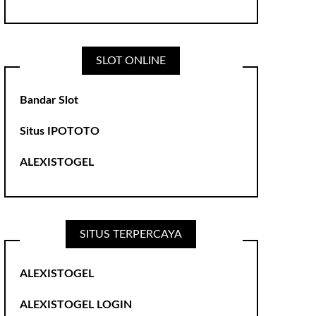
SLOT ONLINE
Bandar Slot
Situs IPOTOTO
ALEXISTOGEL
SITUS TERPERCAYA
ALEXISTOGEL
ALEXISTOGEL LOGIN