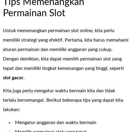
Tips Memenangkan
Permainan Slot
Untuk memenangkan permainan slot online, kita perlu
memiliki strategi yang efektif. Pertama, kita harus memahami
aturan permainan dan memiliki anggaran yang cukup.
Dengan demikian, kita dapat memilih permainan slot yang
tepat dan memiliki tingkat kemenangan yang tinggi, seperti
slot gacor
.
Kita juga perlu mengatur waktu bermain kita dan tidak
terlalu bersemangat. Berikut beberapa tips yang dapat kita
lakukan:
Mengatur anggaran dan waktu bermain