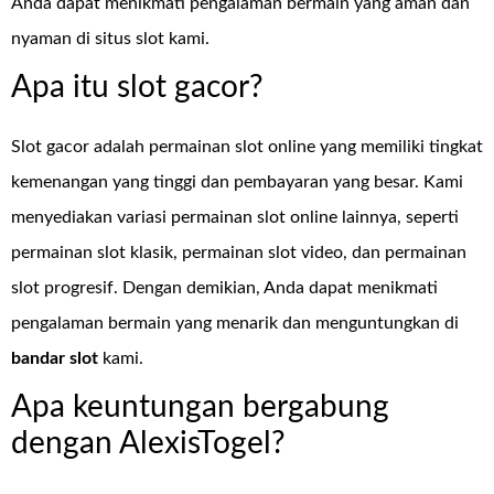
Anda dapat menikmati pengalaman bermain yang aman dan
nyaman di situs slot kami.
Apa itu slot gacor?
Slot gacor adalah permainan slot online yang memiliki tingkat
kemenangan yang tinggi dan pembayaran yang besar. Kami
menyediakan variasi permainan slot online lainnya, seperti
permainan slot klasik, permainan slot video, dan permainan
slot progresif. Dengan demikian, Anda dapat menikmati
pengalaman bermain yang menarik dan menguntungkan di
bandar slot
kami.
Apa keuntungan bergabung
dengan AlexisTogel?