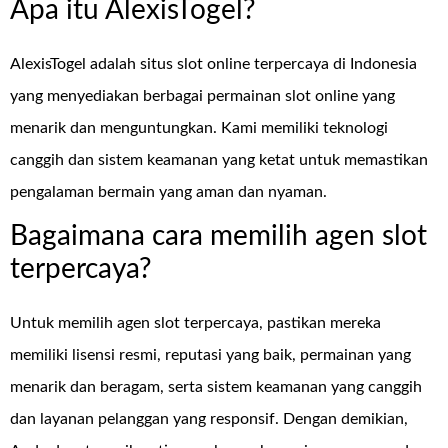
Apa itu AlexisTogel?
AlexisTogel adalah situs slot online terpercaya di Indonesia
yang menyediakan berbagai permainan slot online yang
menarik dan menguntungkan. Kami memiliki teknologi
canggih dan sistem keamanan yang ketat untuk memastikan
pengalaman bermain yang aman dan nyaman.
Bagaimana cara memilih agen slot
terpercaya?
Untuk memilih agen slot terpercaya, pastikan mereka
memiliki lisensi resmi, reputasi yang baik, permainan yang
menarik dan beragam, serta sistem keamanan yang canggih
dan layanan pelanggan yang responsif. Dengan demikian,