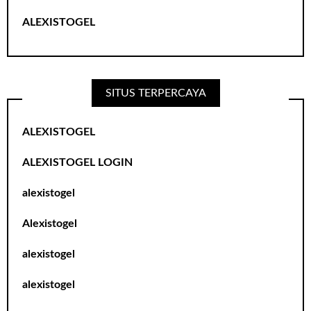
ALEXISTOGEL
SITUS TERPERCAYA
ALEXISTOGEL
ALEXISTOGEL LOGIN
alexistogel
Alexistogel
alexistogel
alexistogel