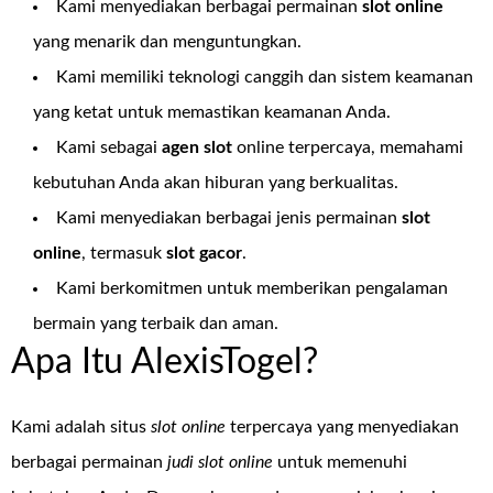
Kami menyediakan berbagai permainan
slot online
yang menarik dan menguntungkan.
Kami memiliki teknologi canggih dan sistem keamanan
yang ketat untuk memastikan keamanan Anda.
Kami sebagai
agen slot
online terpercaya, memahami
kebutuhan Anda akan hiburan yang berkualitas.
Kami menyediakan berbagai jenis permainan
slot
online
, termasuk
slot gacor
.
Kami berkomitmen untuk memberikan pengalaman
bermain yang terbaik dan aman.
Apa Itu AlexisTogel?
Kami adalah situs
slot online
terpercaya yang menyediakan
berbagai permainan
judi slot online
untuk memenuhi