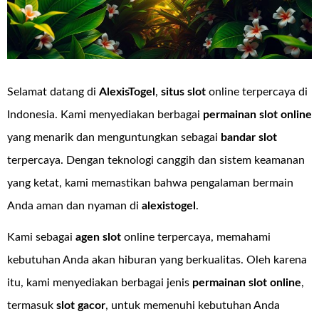
Selamat datang di
AlexisTogel
,
situs slot
online terpercaya di
Indonesia. Kami menyediakan berbagai
permainan slot online
yang menarik dan menguntungkan sebagai
bandar slot
terpercaya. Dengan teknologi canggih dan sistem keamanan
yang ketat, kami memastikan bahwa pengalaman bermain
Anda aman dan nyaman di
alexistogel
.
Kami sebagai
agen slot
online terpercaya, memahami
kebutuhan Anda akan hiburan yang berkualitas. Oleh karena
itu, kami menyediakan berbagai jenis
permainan slot online
,
termasuk
slot gacor
, untuk memenuhi kebutuhan Anda