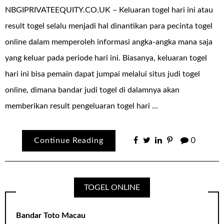
NBGIPRIVATEEQUITY.CO.UK – Keluaran togel hari ini atau
result togel selalu menjadi hal dinantikan para pecinta togel
online dalam memperoleh informasi angka-angka mana saja
yang keluar pada periode hari ini. Biasanya, keluaran togel
hari ini bisa pemain dapat jumpai melalui situs judi togel
online, dimana bandar judi togel di dalamnya akan
memberikan result pengeluaran togel hari …
Continue Reading
0
TOGEL ONLINE
Bandar Toto Macau