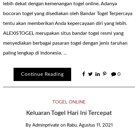
lebih dekat dengan kemenangan togel online. Adanya
bocoran togel yang disediakan oleh Bandar Togel Terpercaya
tentu akan memberikan Anda kepercayaan diri yang lebih.
ALEXISTOGEL merupakan situs bandar togel resmi yang
menyediakan berbagai pasaran togel dengan jenis taruhan
paling lengkap di Indonesia. …
Continue Reading
0
TOGEL ONLINE
Keluaran Togel Hari Ini Tercepat
By
Adminprivate
on
Rabu, Agustus 11, 2021