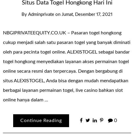
Situs Data Togel Hongkong Hari Ini
By
Adminprivate
on
Jumat, Desember 17, 2021
NBGIPRIVATEEQUITY.CO.UK – Pasaran togel hongkong
cukup menjadi salah satu pasaran togel yang banyak diminati
oleh para pecinta togel online. ALEXISTOGEL sebagai bandar
togel hongkong menyediakan layanan akses permainan togel
online secara resmi dan terpercaya. Dengan bergabung di
situs ALEXISTOGEL, Anda bisa dengan mudah mendapatkan
berbagai layanan permainan togel, live casino bahkan slot
online hanya dalam …
Continue Reading
0