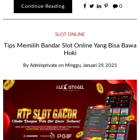
Continue Reading
0
SLOT ONLINE
Tips Memilih Bandar Slot Online Yang Bisa Bawa
Hoki
By
Adminprivate
on
Minggu, Januari 29, 2023