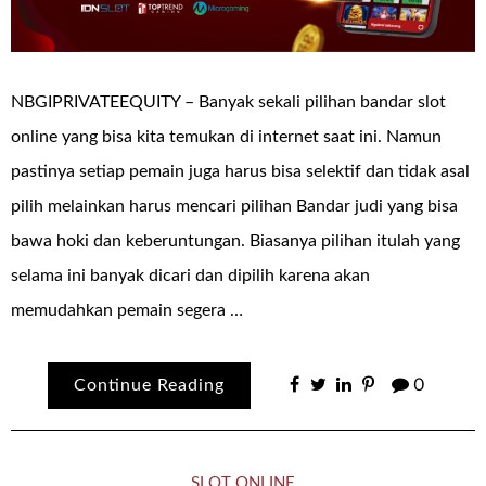
NBGIPRIVATEEQUITY – Banyak sekali pilihan bandar slot
online yang bisa kita temukan di internet saat ini. Namun
pastinya setiap pemain juga harus bisa selektif dan tidak asal
pilih melainkan harus mencari pilihan Bandar judi yang bisa
bawa hoki dan keberuntungan. Biasanya pilihan itulah yang
selama ini banyak dicari dan dipilih karena akan
memudahkan pemain segera …
Continue Reading
0
SLOT ONLINE