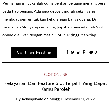
Permainan ini bukanlah cuma berikan peluang menang besar
pada tiap pemain. Ada juga deposit murah sekali yang
membuat pemain tak kan kekurangan banyak dana. Di
permainan Slot yang sesuai ini, tiap-tiap pencinta judi Slot
online diajukan dengan mesin Slot RTP tinggi tiap-tiap …
Continue Reading
0
SLOT ONLINE
Pelayanan Dan Feature Slot Terpilih Yang Dapat
Kamu Peroleh
By
Adminprivate
on
Minggu, Desember 11, 2022