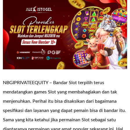
NBGIPRIVATEEQUITY – Bandar Slot terpilih terus
mendatangkan games Slot yang membahagiakan dan tak
menjenuhkan. Perihal itu bisa disaksikan dari bagaimana
spesifikasi dan layanan yang dapat pemain bisa di bandar itu.
Sama yang kita ketahui jika permainan Slot sebagai satu
diantaranya permainan yang amat populer sekarang ini. Hal