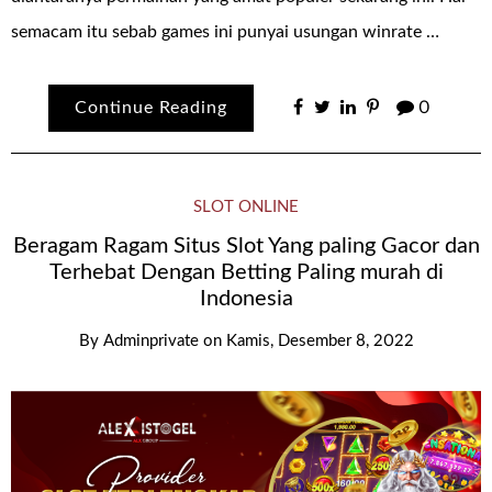
semacam itu sebab games ini punyai usungan winrate …
Continue Reading
0
SLOT ONLINE
Beragam Ragam Situs Slot Yang paling Gacor dan
Terhebat Dengan Betting Paling murah di
Indonesia
By
Adminprivate
on
Kamis, Desember 8, 2022