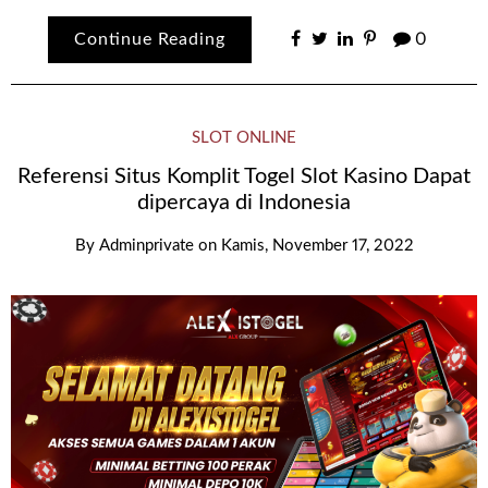
Continue Reading
0
SLOT ONLINE
Referensi Situs Komplit Togel Slot Kasino Dapat
dipercaya di Indonesia
By
Adminprivate
on
Kamis, November 17, 2022