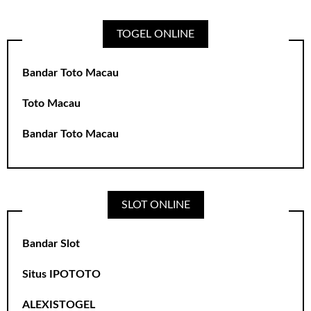
TOGEL ONLINE
Bandar Toto Macau
Toto Macau
Bandar Toto Macau
SLOT ONLINE
Bandar Slot
Situs IPOTOTO
ALEXISTOGEL