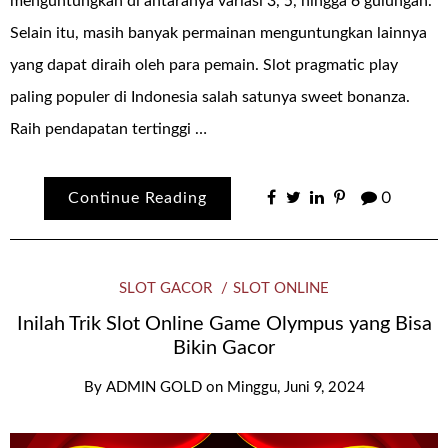
menguntungkan di antaranya variasi 3, 5, hingga 6 gulungan.
Selain itu, masih banyak permainan menguntungkan lainnya
yang dapat diraih oleh para pemain. Slot pragmatic play
paling populer di Indonesia salah satunya sweet bonanza.
Raih pendapatan tertinggi …
Continue Reading
0
SLOT GACOR
SLOT ONLINE
Inilah Trik Slot Online Game Olympus yang Bisa
Bikin Gacor
By
ADMIN GOLD
on
Minggu, Juni 9, 2024