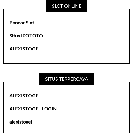
SLOT ONLINE
Bandar Slot
Situs IPOTOTO
ALEXISTOGEL
SITUS TERPERCAYA
ALEXISTOGEL
ALEXISTOGEL LOGIN
alexistogel