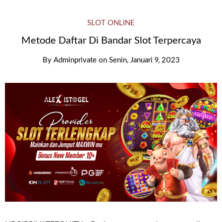
SLOT ONLINE
Metode Daftar Di Bandar Slot Terpercaya
By
Adminprivate
on
Senin, Januari 9, 2023