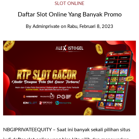
SLOT ONLINE
Daftar Slot Online Yang Banyak Promo
By
Adminprivate
on
Rabu, Februari 8, 2023
NBGIPRIVATEEQUITY – Saat ini banyak sekali pilihan situs