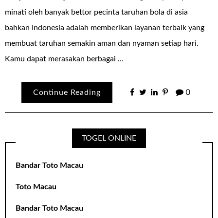
minati oleh banyak bettor pecinta taruhan bola di asia
bahkan Indonesia adalah memberikan layanan terbaik yang
membuat taruhan semakin aman dan nyaman setiap hari.
Kamu dapat merasakan berbagai …
Continue Reading
0
TOGEL ONLINE
Bandar Toto Macau
Toto Macau
Bandar Toto Macau