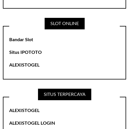
SLOT ONLINE
Bandar Slot
Situs IPOTOTO
ALEXISTOGEL
SITUS TERPERCAYA
ALEXISTOGEL
ALEXISTOGEL LOGIN