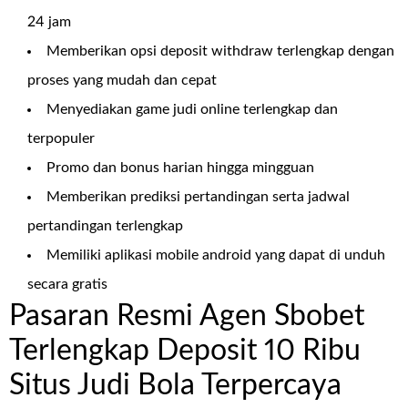
24 jam
Memberikan opsi deposit withdraw terlengkap dengan
proses yang mudah dan cepat
Menyediakan game judi online terlengkap dan
terpopuler
Promo dan bonus harian hingga mingguan
Memberikan prediksi pertandingan serta jadwal
pertandingan terlengkap
Memiliki aplikasi mobile android yang dapat di unduh
secara gratis
Pasaran Resmi Agen Sbobet
Terlengkap Deposit 10 Ribu
Situs Judi Bola Terpercaya