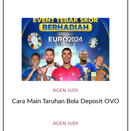
AGEN JUDI
Cara Main Taruhan Bola Deposit OVO
AGEN JUDI