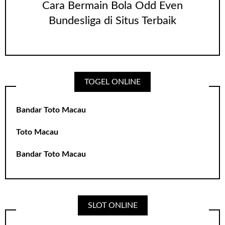
Cara Bermain Bola Odd Even
Bundesliga di Situs Terbaik
TOGEL ONLINE
Bandar Toto Macau
Toto Macau
Bandar Toto Macau
SLOT ONLINE