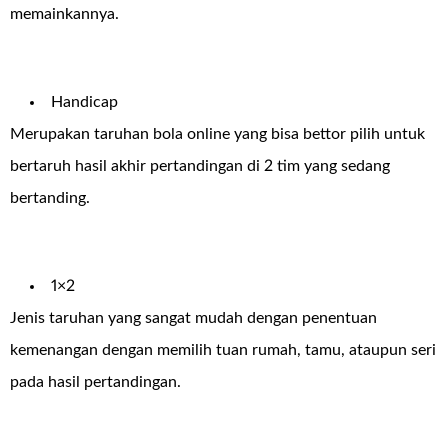
memainkannya.
Handicap
Merupakan taruhan bola online yang bisa bettor pilih untuk
bertaruh hasil akhir pertandingan di 2 tim yang sedang
bertanding.
1×2
Jenis taruhan yang sangat mudah dengan penentuan
kemenangan dengan memilih tuan rumah, tamu, ataupun seri
pada hasil pertandingan.