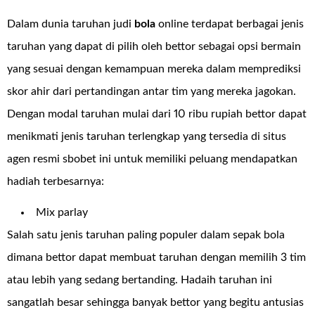
Dalam dunia taruhan judi
bola
online terdapat berbagai jenis
taruhan yang dapat di pilih oleh bettor sebagai opsi bermain
yang sesuai dengan kemampuan mereka dalam memprediksi
skor ahir dari pertandingan antar tim yang mereka jagokan.
Dengan modal taruhan mulai dari 10 ribu rupiah bettor dapat
menikmati jenis taruhan terlengkap yang tersedia di situs
agen resmi sbobet ini untuk memiliki peluang mendapatkan
hadiah terbesarnya:
Mix parlay
Salah satu jenis taruhan paling populer dalam sepak bola
dimana bettor dapat membuat taruhan dengan memilih 3 tim
atau lebih yang sedang bertanding. Hadaih taruhan ini
sangatlah besar sehingga banyak bettor yang begitu antusias