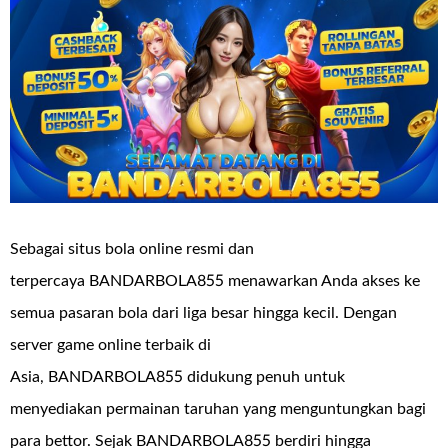
Sebagai situs bola online resmi dan
terpercaya BANDARBOLA855 menawarkan Anda akses ke
semua pasaran bola dari liga besar hingga kecil. Dengan
server game online terbaik di
Asia, BANDARBOLA855 didukung penuh untuk
menyediakan permainan taruhan yang menguntungkan bagi
para bettor. Sejak BANDARBOLA855 berdiri hingga