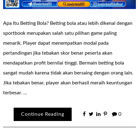
Apa Itu Betting Bola? Betting bola atau lebih dikenal dengan
sportbook merupakan salah satu pilihan game paling
menarik. Player dapat menempatkan modal pada
pertandingan jika tebakan skor benar peserta akan
mendapatkan profit bernilai tinggi. Bermain betting bola
sangat mudah karena tidak akan bersaing dengan orang lain.
Jika tebakan benar, player akan berhasil meraih keuntungan
terbesar. …
Continue Reading
0