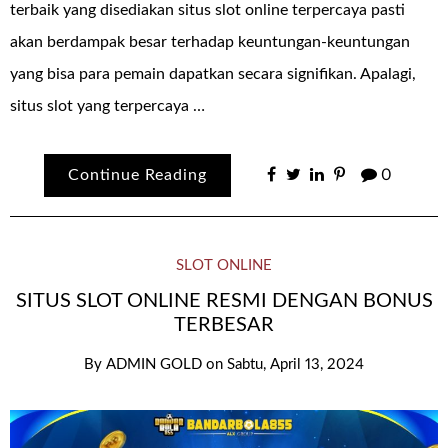
terbaik yang disediakan situs slot online terpercaya pasti
akan berdampak besar terhadap keuntungan-keuntungan
yang bisa para pemain dapatkan secara signifikan. Apalagi,
situs slot yang terpercaya …
Continue Reading
0
SLOT ONLINE
SITUS SLOT ONLINE RESMI DENGAN BONUS
TERBESAR
By
ADMIN GOLD
on
Sabtu, April 13, 2024