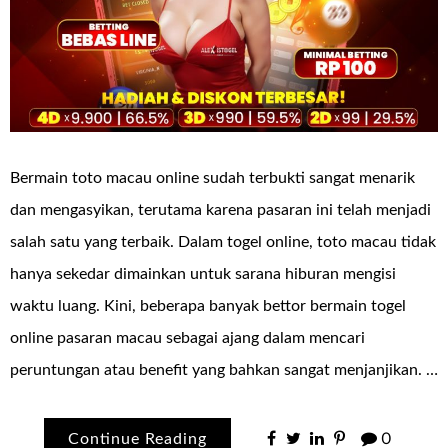
Bermain toto macau online sudah terbukti sangat menarik
dan mengasyikan, terutama karena pasaran ini telah menjadi
salah satu yang terbaik. Dalam togel online, toto macau tidak
hanya sekedar dimainkan untuk sarana hiburan mengisi
waktu luang. Kini, beberapa banyak bettor bermain togel
online pasaran macau sebagai ajang dalam mencari
peruntungan atau benefit yang bahkan sangat menjanjikan. …
Continue Reading
0