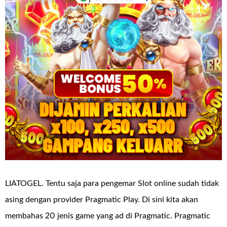
LIATOGEL. Tentu saja para pengemar Slot online sudah tidak
asing dengan provider Pragmatic Play. Di sini kita akan
membahas 20 jenis game yang ad di Pragmatic. Pragmatic