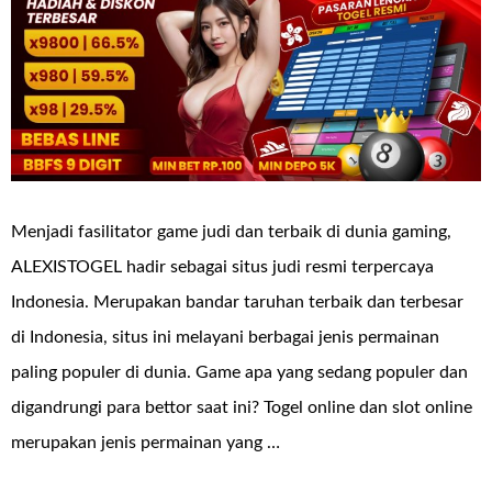
Menjadi fasilitator game judi dan terbaik di dunia gaming,
ALEXISTOGEL hadir sebagai situs judi resmi terpercaya
Indonesia. Merupakan bandar taruhan terbaik dan terbesar
di Indonesia, situs ini melayani berbagai jenis permainan
paling populer di dunia. Game apa yang sedang populer dan
digandrungi para bettor saat ini? Togel online dan slot online
merupakan jenis permainan yang …