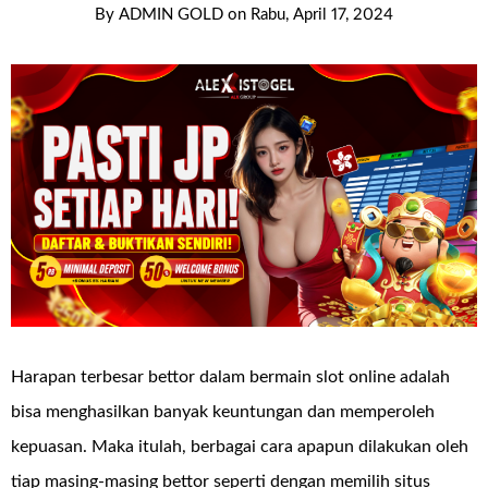
By
ADMIN GOLD
on
Rabu, April 17, 2024
Harapan terbesar bettor dalam bermain slot online adalah
bisa menghasilkan banyak keuntungan dan memperoleh
kepuasan. Maka itulah, berbagai cara apapun dilakukan oleh
tiap masing-masing bettor seperti dengan memilih situs