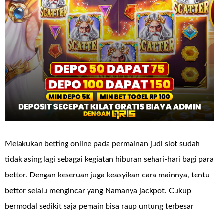
Melakukan betting online pada permainan judi slot sudah
tidak asing lagi sebagai kegiatan hiburan sehari-hari bagi para
bettor. Dengan keseruan juga keasyikan cara mainnya, tentu
bettor selalu mengincar yang Namanya jackpot. Cukup
bermodal sedikit saja pemain bisa raup untung terbesar