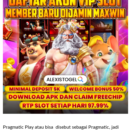
Pragmatic Play atau bisa disebut sebagai Pragmatic, jadi