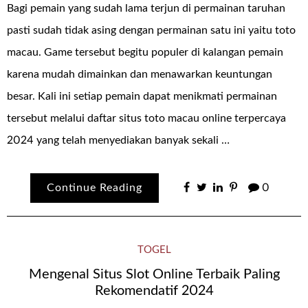
Bagi pemain yang sudah lama terjun di permainan taruhan
pasti sudah tidak asing dengan permainan satu ini yaitu toto
macau. Game tersebut begitu populer di kalangan pemain
karena mudah dimainkan dan menawarkan keuntungan
besar. Kali ini setiap pemain dapat menikmati permainan
tersebut melalui daftar situs toto macau online terpercaya
2024 yang telah menyediakan banyak sekali …
Continue Reading
0
TOGEL
Mengenal Situs Slot Online Terbaik Paling
Rekomendatif 2024