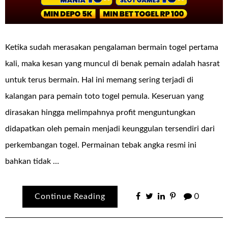
Ketika sudah merasakan pengalaman bermain togel pertama
kali, maka kesan yang muncul di benak pemain adalah hasrat
untuk terus bermain. Hal ini memang sering terjadi di
kalangan para pemain toto togel pemula. Keseruan yang
dirasakan hingga melimpahnya profit menguntungkan
didapatkan oleh pemain menjadi keunggulan tersendiri dari
perkembangan togel. Permainan tebak angka resmi ini
bahkan tidak …
Continue Reading
0