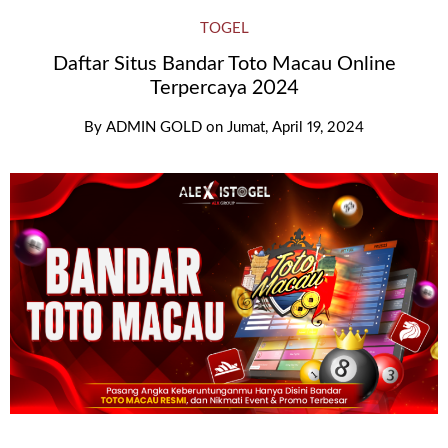
TOGEL
Daftar Situs Bandar Toto Macau Online
Terpercaya 2024
By
ADMIN GOLD
on
Jumat, April 19, 2024