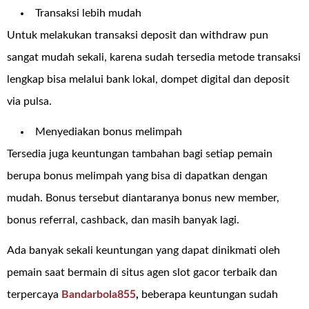
Transaksi lebih mudah
Untuk melakukan transaksi deposit dan withdraw pun
sangat mudah sekali, karena sudah tersedia metode transaksi
lengkap bisa melalui bank lokal, dompet digital dan deposit
via pulsa.
Menyediakan bonus melimpah
Tersedia juga keuntungan tambahan bagi setiap pemain
berupa bonus melimpah yang bisa di dapatkan dengan
mudah. Bonus tersebut diantaranya bonus new member,
bonus referral, cashback, dan masih banyak lagi.
Ada banyak sekali keuntungan yang dapat dinikmati oleh
pemain saat bermain di situs agen slot gacor terbaik dan
terpercaya
Bandarbola855
,
beberapa keuntungan sudah