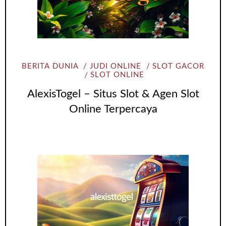
BERITA DUNIA
JUDI ONLINE
SLOT GACOR
SLOT ONLINE
AlexisTogel – Situs Slot & Agen Slot
Online Terpercaya