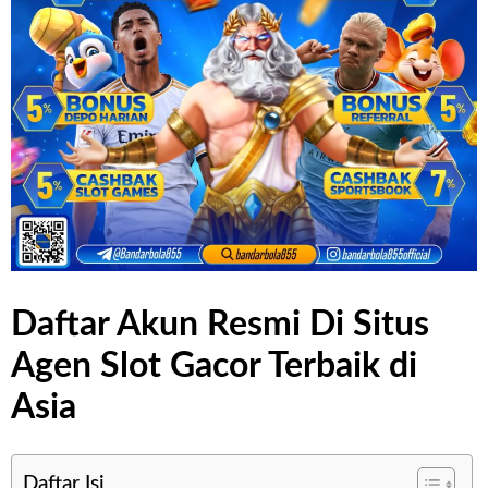
Daftar Akun Resmi Di Situs
Agen Slot Gacor Terbaik di
Asia
Daftar Isi