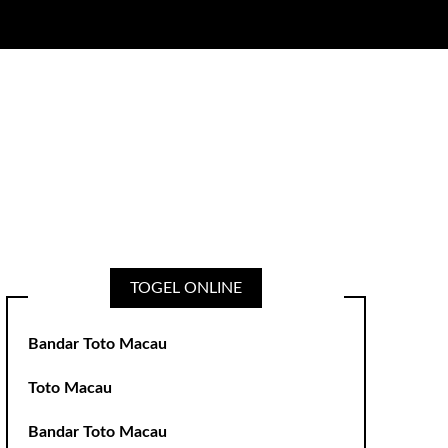
TOGEL ONLINE
Bandar Toto Macau
Toto Macau
Bandar Toto Macau