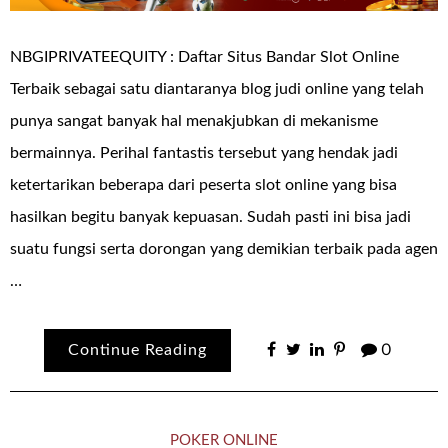
NBGIPRIVATEEQUITY : Daftar Situs Bandar Slot Online
Terbaik sebagai satu diantaranya blog judi online yang telah
punya sangat banyak hal menakjubkan di mekanisme
bermainnya. Perihal fantastis tersebut yang hendak jadi
ketertarikan beberapa dari peserta slot online yang bisa
hasilkan begitu banyak kepuasan. Sudah pasti ini bisa jadi
suatu fungsi serta dorongan yang demikian terbaik pada agen
…
Continue Reading
0
POKER ONLINE