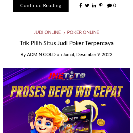
Continue Reading
0
JUDI ONLINE
POKER ONLINE
Trik Pilih Situs Judi Poker Terpercaya
By
ADMIN GOLD
on
Jumat, Desember 9, 2022