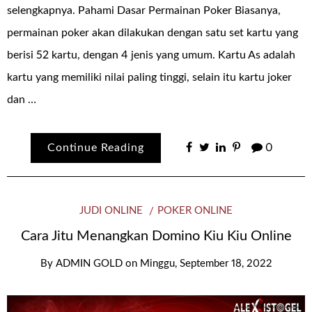
selengkapnya. Pahami Dasar Permainan Poker Biasanya,
permainan poker akan dilakukan dengan satu set kartu yang
berisi 52 kartu, dengan 4 jenis yang umum. Kartu As adalah
kartu yang memiliki nilai paling tinggi, selain itu kartu joker
dan …
Continue Reading
0
JUDI ONLINE
POKER ONLINE
Cara Jitu Menangkan Domino Kiu Kiu Online
By
ADMIN GOLD
on
Minggu, September 18, 2022