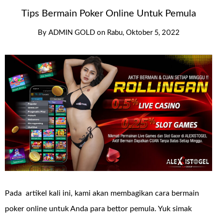
Tips Bermain Poker Online Untuk Pemula
By
ADMIN GOLD
on
Rabu, Oktober 5, 2022
Pada artikel kali ini, kami akan membagikan cara bermain
poker online untuk Anda para bettor pemula. Yuk simak