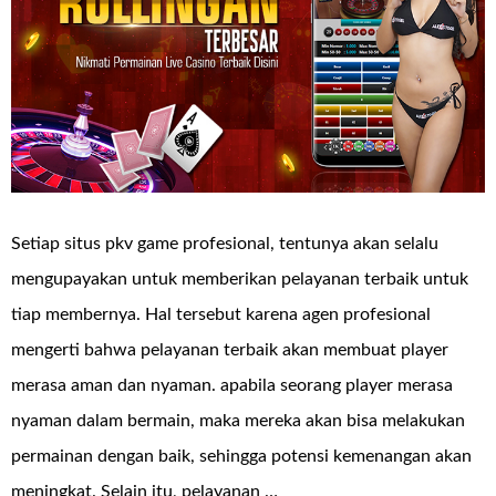
Setiap situs pkv game profesional, tentunya akan selalu
mengupayakan untuk memberikan pelayanan terbaik untuk
tiap membernya. Hal tersebut karena agen profesional
mengerti bahwa pelayanan terbaik akan membuat player
merasa aman dan nyaman. apabila seorang player merasa
nyaman dalam bermain, maka mereka akan bisa melakukan
permainan dengan baik, sehingga potensi kemenangan akan
meningkat. Selain itu, pelayanan …