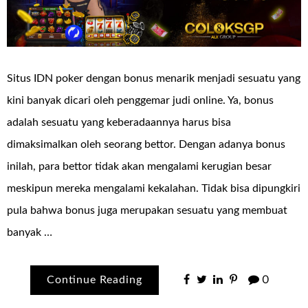
Situs IDN poker dengan bonus menarik menjadi sesuatu yang
kini banyak dicari oleh penggemar judi online. Ya, bonus
adalah sesuatu yang keberadaannya harus bisa
dimaksimalkan oleh seorang bettor. Dengan adanya bonus
inilah, para bettor tidak akan mengalami kerugian besar
meskipun mereka mengalami kekalahan. Tidak bisa dipungkiri
pula bahwa bonus juga merupakan sesuatu yang membuat
banyak …
Continue Reading
0