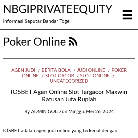
NBGIPRIVATEEQUITY
Informasi Seputar Bandar Togel
Poker Online
AGEN JUDI
BERITA BOLA
JUDI ONLINE
POKER
ONLINE
SLOT GACOR
SLOT ONLINE
UNCATEGORIZED
IOSBET Agen Online Slot Tergacor Maxwin
Ratusan Juta Rupiah
By
ADMIN GOLD
on
Minggu, Mei 26, 2024
IOSBET adalah agen judi online yang terkenal dengan