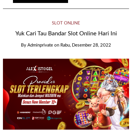
SLOT ONLINE
Yuk Cari Tau Bandar Slot Online Hari Ini
By
Adminprivate
on
Rabu, Desember 28, 2022