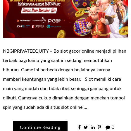
NBGIPRIVATEEQUITY – Bo slot gacor online menjadi pilihan
terbaik bagi kamu yang saat ini sedang membutuhkan
hiburan. Game ini berbeda dengan bo lainnya karena
memberi keuntungan yang lebih besar. Slot memiliki cara
main yang mudah dan tidak ribet sehingga gampang untuk
diikuti. Gamenya cukup dimainkan dengan menekan tombol
spin yang sudah ada di situs slot online …
Continue Reading
0