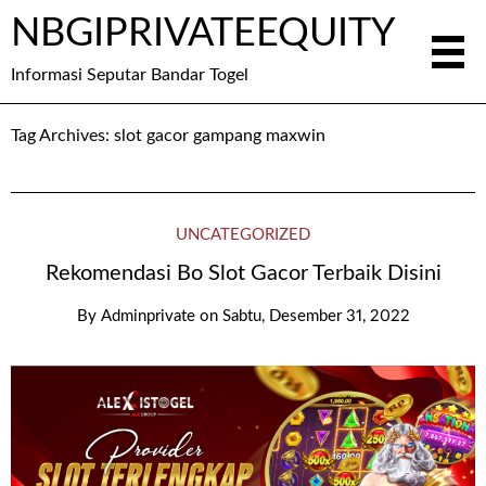
NBGIPRIVATEEQUITY
Informasi Seputar Bandar Togel
Tag Archives:
slot gacor gampang maxwin
UNCATEGORIZED
Rekomendasi Bo Slot Gacor Terbaik Disini
By
Adminprivate
on
Sabtu, Desember 31, 2022