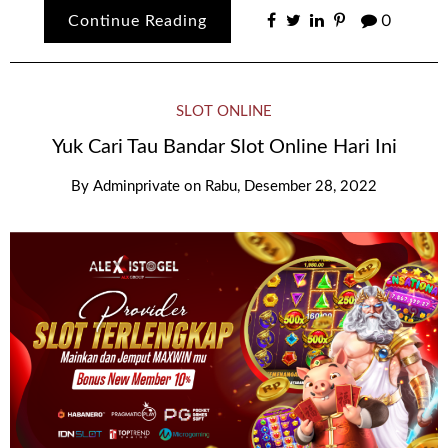
Continue Reading
0
SLOT ONLINE
Yuk Cari Tau Bandar Slot Online Hari Ini
By
Adminprivate
on
Rabu, Desember 28, 2022