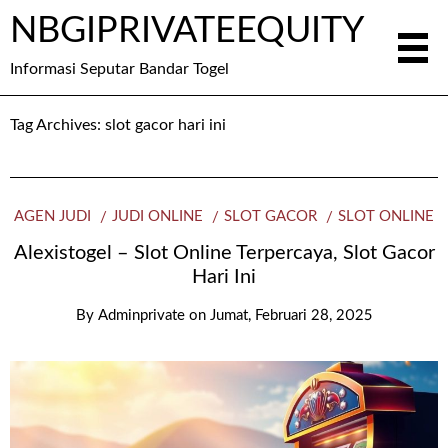
NBGIPRIVATEEQUITY
Informasi Seputar Bandar Togel
Tag Archives:
slot gacor hari ini
AGEN JUDI
JUDI ONLINE
SLOT GACOR
SLOT ONLINE
Alexistogel – Slot Online Terpercaya, Slot Gacor
Hari Ini
By
Adminprivate
on
Jumat, Februari 28, 2025