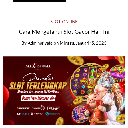
SLOT ONLINE
Cara Mengetahui Slot Gacor Hari Ini
By
Adminprivate
on
Minggu, Januari 15, 2023