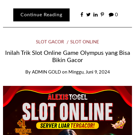
Continue Reading
0
SLOT GACOR
SLOT ONLINE
Inilah Trik Slot Online Game Olympus yang Bisa
Bikin Gacor
By
ADMIN GOLD
on
Minggu, Juni 9, 2024