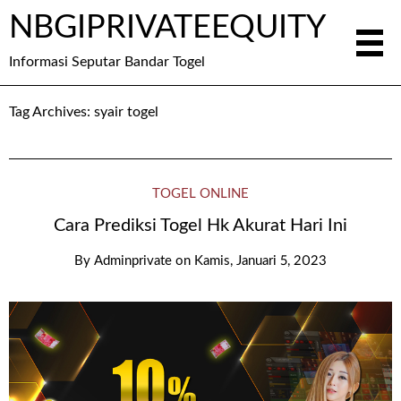
NBGIPRIVATEEQUITY
Informasi Seputar Bandar Togel
Tag Archives:
syair togel
TOGEL ONLINE
Cara Prediksi Togel Hk Akurat Hari Ini
By
Adminprivate
on
Kamis, Januari 5, 2023