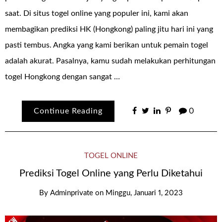
saat. Di situs togel online yang populer ini, kami akan
membagikan prediksi HK (Hongkong) paling jitu hari ini yang
pasti tembus. Angka yang kami berikan untuk pemain togel
adalah akurat. Pasalnya, kamu sudah melakukan perhitungan
togel Hongkong dengan sangat …
Continue Reading
0
TOGEL ONLINE
Prediksi Togel Online yang Perlu Diketahui
By
Adminprivate
on
Minggu, Januari 1, 2023