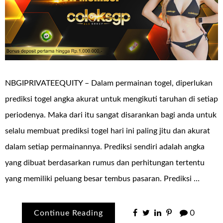
NBGIPRIVATEEQUITY – Dalam permainan togel, diperlukan
prediksi togel angka akurat untuk mengikuti taruhan di setiap
periodenya. Maka dari itu sangat disarankan bagi anda untuk
selalu membuat prediksi togel hari ini paling jitu dan akurat
dalam setiap permainannya. Prediksi sendiri adalah angka
yang dibuat berdasarkan rumus dan perhitungan tertentu
yang memiliki peluang besar tembus pasaran. Prediksi …
Continue Reading
0