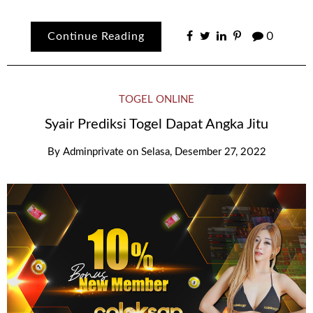
Continue Reading
0
TOGEL ONLINE
Syair Prediksi Togel Dapat Angka Jitu
By
Adminprivate
on
Selasa, Desember 27, 2022