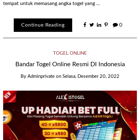
tempat untuk memasang angka togel yang …
Continue Reading
0
TOGEL ONLINE
Bandar Togel Online Resmi DI Indonesia
By
Adminprivate
on
Selasa, Desember 20, 2022