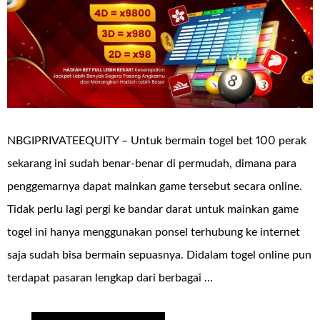
NBGIPRIVATEEQUITY – Untuk bermain togel bet 100 perak
sekarang ini sudah benar-benar di permudah, dimana para
penggemarnya dapat mainkan game tersebut secara online.
Tidak perlu lagi pergi ke bandar darat untuk mainkan game
togel ini hanya menggunakan ponsel terhubung ke internet
saja sudah bisa bermain sepuasnya. Didalam togel online pun
terdapat pasaran lengkap dari berbagai …