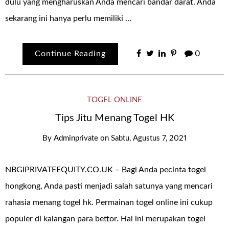
dulu yang mengharuskan Anda mencari bandar darat. Anda
sekarang ini hanya perlu memiliki …
Continue Reading
0
TOGEL ONLINE
Tips Jitu Menang Togel HK
By
Adminprivate
on
Sabtu, Agustus 7, 2021
NBGIPRIVATEEQUITY.CO.UK – Bagi Anda pecinta togel
hongkong, Anda pasti menjadi salah satunya yang mencari
rahasia menang togel hk. Permainan togel online ini cukup
populer di kalangan para bettor. Hal ini merupakan togel