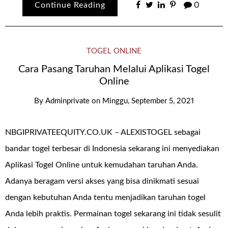
Continue Reading
0
TOGEL ONLINE
Cara Pasang Taruhan Melalui Aplikasi Togel
Online
By
Adminprivate
on
Minggu, September 5, 2021
NBGIPRIVATEEQUITY.CO.UK – ALEXISTOGEL sebagai
bandar togel terbesar di Indonesia sekarang ini menyediakan
Aplikasi Togel Online untuk kemudahan taruhan Anda.
Adanya beragam versi akses yang bisa dinikmati sesuai
dengan kebutuhan Anda tentu menjadikan taruhan togel
Anda lebih praktis. Permainan togel sekarang ini tidak sesulit