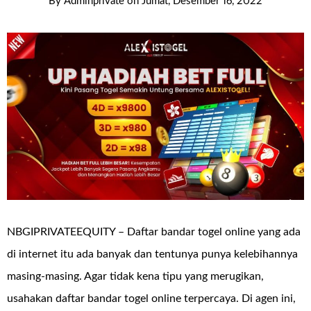
By
Adminprivate
on
Jumat, Desember 16, 2022
NBGIPRIVATEEQUITY – Daftar bandar togel online yang ada
di internet itu ada banyak dan tentunya punya kelebihannya
masing-masing. Agar tidak kena tipu yang merugikan,
usahakan daftar bandar togel online terpercaya. Di agen ini,