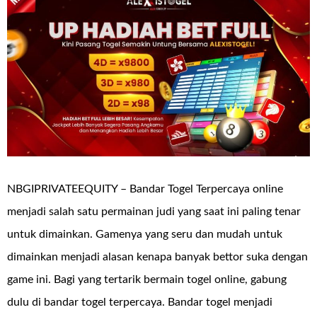
NBGIPRIVATEEQUITY – Bandar Togel Terpercaya online
menjadi salah satu permainan judi yang saat ini paling tenar
untuk dimainkan. Gamenya yang seru dan mudah untuk
dimainkan menjadi alasan kenapa banyak bettor suka dengan
game ini. Bagi yang tertarik bermain togel online, gabung
dulu di bandar togel terpercaya. Bandar togel menjadi