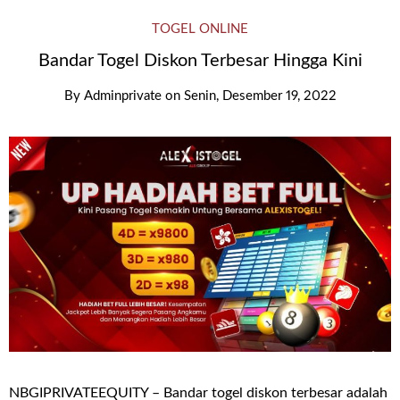
TOGEL ONLINE
Bandar Togel Diskon Terbesar Hingga Kini
By
Adminprivate
on
Senin, Desember 19, 2022
NBGIPRIVATEEQUITY – Bandar togel diskon terbesar adalah