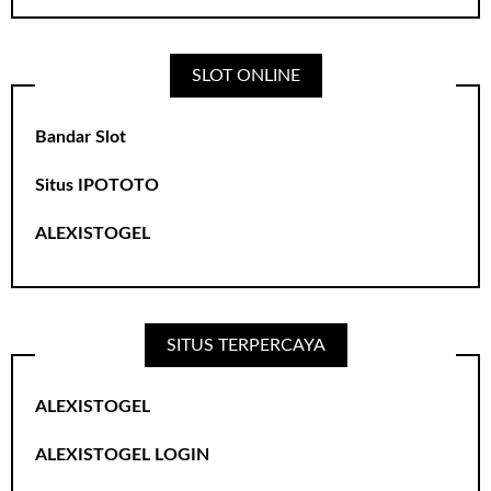
SLOT ONLINE
Bandar Slot
Situs IPOTOTO
ALEXISTOGEL
SITUS TERPERCAYA
ALEXISTOGEL
ALEXISTOGEL LOGIN