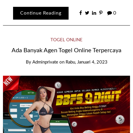
Continue Reading
0
TOGEL ONLINE
Ada Banyak Agen Togel Online Terpercaya
By
Adminprivate
on
Rabu, Januari 4, 2023