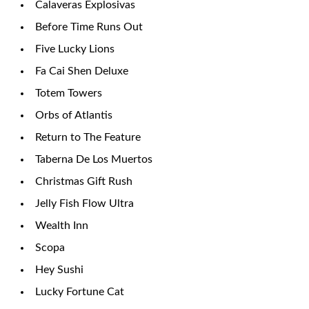
Calaveras Explosivas
Before Time Runs Out
Five Lucky Lions
Fa Cai Shen Deluxe
Totem Towers
Orbs of Atlantis
Return to The Feature
Taberna De Los Muertos
Christmas Gift Rush
Jelly Fish Flow Ultra
Wealth Inn
Scopa
Hey Sushi
Lucky Fortune Cat