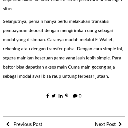
situs.
Selanjutnya, pemain hanya perlu melakukan transaksi
pembayaran deposit dengan mengirimkan uang sebagai
modal yang disimpan. Caranya mudah melalui E-Wallet,
rekening atau dengan transfer pulsa. Dengan cara simple ini,
segera mainkan keseruan game yang jauh lebih simple. Para
bettor bisa dapatkan akses main Cuma main goceng saja
sebagai modal awal bisa raup untung terbesar jutaan.
0
Previous Post
Next Post