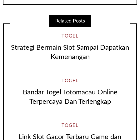
Related Posts
TOGEL
Strategi Bermain Slot Sampai Dapatkan
Kemenangan
TOGEL
Bandar Togel Totomacau Online
Terpercaya Dan Terlengkap
TOGEL
Link Slot Gacor Terbaru Game dan