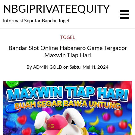
NBGIPRIVATEEQUITY
Informasi Seputar Bandar Togel
TOGEL
Bandar Slot Online Habanero Game Tergacor
Maxwin Tiap Hari
By
ADMIN GOLD
on
Sabtu, Mei 11, 2024