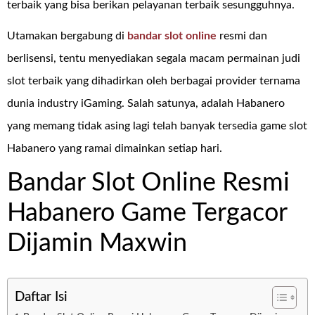
terbaik yang bisa berikan pelayanan terbaik sesungguhnya.
Utamakan bergabung di
bandar slot online
resmi dan
berlisensi, tentu menyediakan segala macam permainan judi
slot terbaik yang dihadirkan oleh berbagai provider ternama
dunia industry iGaming. Salah satunya, adalah Habanero
yang memang tidak asing lagi telah banyak tersedia game slot
Habanero yang ramai dimainkan setiap hari.
Bandar Slot Online Resmi
Habanero Game Tergacor
Dijamin Maxwin
Daftar Isi