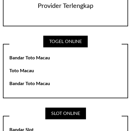
Provider Terlengkap
TOGEL ONLINE
Bandar Toto Macau
Toto Macau
Bandar Toto Macau
SLOT ONLINE
Bandar Slot