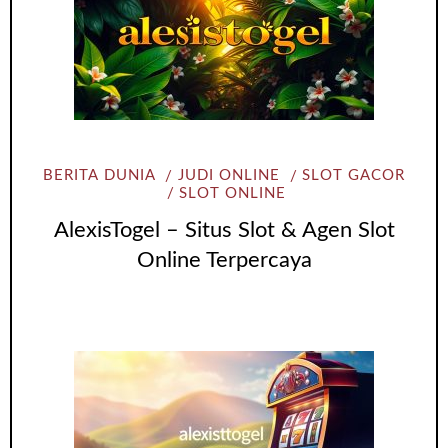
BERITA DUNIA
JUDI ONLINE
SLOT GACOR
SLOT ONLINE
AlexisTogel – Situs Slot & Agen Slot
Online Terpercaya