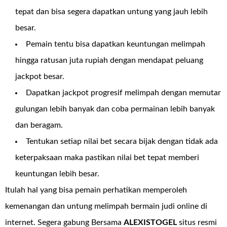
tepat dan bisa segera dapatkan untung yang jauh lebih
besar.
Pemain tentu bisa dapatkan keuntungan melimpah
hingga ratusan juta rupiah dengan mendapat peluang
jackpot besar.
Dapatkan jackpot progresif melimpah dengan memutar
gulungan lebih banyak dan coba permainan lebih banyak
dan beragam.
Tentukan setiap nilai bet secara bijak dengan tidak ada
keterpaksaan maka pastikan nilai bet tepat memberi
keuntungan lebih besar.
Itulah hal yang bisa pemain perhatikan memperoleh
kemenangan dan untung melimpah bermain judi online di
internet. Segera gabung Bersama
ALEXISTOGEL
situs resmi