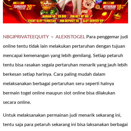
NBGIPRIVATEEQUITY
–
ALEXISTOGEL
Para penggemar judi
online tentu tidak lain melakukan pertaruhan dengan tujuan
mencapai kemenangan yang lebih gemilang. Setiap petaruh
tentu bisa rasakan segala pertaruhan menarik yang jauh lebih
berkesan setiap harinya. Cara paling mudah dalam
melaksanakan berbagai pertaruhan seru seperti halnya
bermain togel online maupun slot online bisa dilakukan
secara online.
Untuk melaksanakan permainan judi menarik sekarang ini,
tentu saja para petaruh sekarang ini bisa laksanakan berbagai