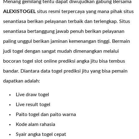
Menang gemilang tentu dapat diwujudkan gabung Bersama
ALEXISTOGEL
situs resmi terpercaya yang mana pihak situs
senantiasa berikan pelayanan terbaik dan terlengkap. Situs
senantiasa bertanggung jawab penuh berikan pelayanan
paling unggul berikan jaminan kemenangan tinggi. Bermain
judi togel dengan sangat mudah dimenangkan melalui
bocoran togel slot online
prediksi angka jitu bisa tembus
bandar. Diantara data togel prediksi jitu yang bisa pemain
dapatkan adalah:
Live draw togel
Live result togel
Paito togel dan paito warna
Kode alam rahasia
Syair angka togel cepat