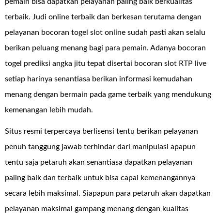
pemain bisa dapatkan pelayanan paling baik berkualitas
terbaik. Judi online terbaik dan berkesan terutama dengan
pelayanan
bocoran togel slot online
sudah pasti akan selalu
berikan peluang menang bagi para pemain. Adanya bocoran
togel prediksi angka jitu tepat disertai bocoran slot RTP live
setiap harinya senantiasa berikan informasi kemudahan
menang dengan bermain pada game terbaik yang mendukung
kemenangan lebih mudah.
Situs resmi terpercaya berlisensi tentu berikan pelayanan
penuh tanggung jawab terhindar dari manipulasi apapun
tentu saja petaruh akan senantiasa dapatkan pelayanan
paling baik dan terbaik untuk bisa capai kemenangannya
secara lebih maksimal. Siapapun para petaruh akan dapatkan
pelayanan maksimal gampang menang dengan kualitas