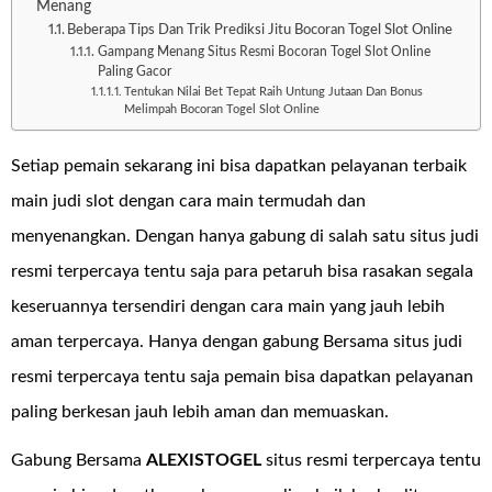
Menang
Beberapa Tips Dan Trik Prediksi Jitu Bocoran Togel Slot Online
Gampang Menang Situs Resmi Bocoran Togel Slot Online
Paling Gacor
Tentukan Nilai Bet Tepat Raih Untung Jutaan Dan Bonus
Melimpah Bocoran Togel Slot Online
Setiap pemain sekarang ini bisa dapatkan pelayanan terbaik
main judi slot dengan cara main termudah dan
menyenangkan. Dengan hanya gabung di salah satu situs judi
resmi terpercaya tentu saja para petaruh bisa rasakan segala
keseruannya tersendiri dengan cara main yang jauh lebih
aman terpercaya. Hanya dengan gabung Bersama situs judi
resmi terpercaya tentu saja pemain bisa dapatkan pelayanan
paling berkesan jauh lebih aman dan memuaskan.
Gabung Bersama
ALEXISTOGEL
situs resmi terpercaya tentu