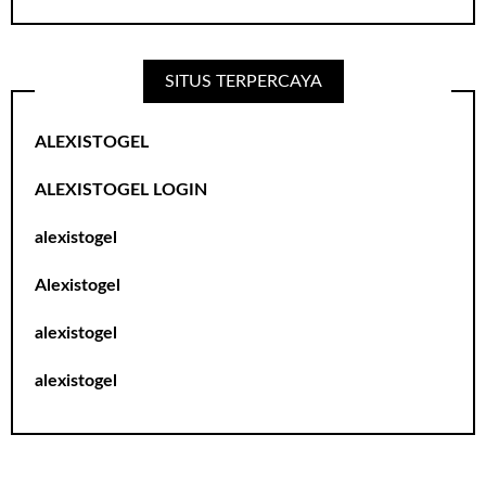
SITUS TERPERCAYA
ALEXISTOGEL
ALEXISTOGEL LOGIN
alexistogel
Alexistogel
alexistogel
alexistogel