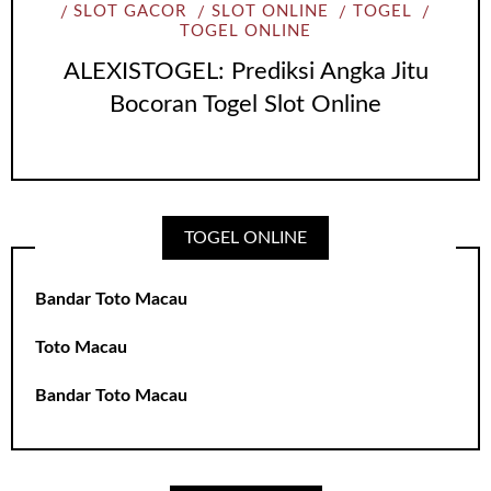
SLOT GACOR
SLOT ONLINE
TOGEL
TOGEL ONLINE
ALEXISTOGEL: Prediksi Angka Jitu
Bocoran Togel Slot Online
TOGEL ONLINE
Bandar Toto Macau
Toto Macau
Bandar Toto Macau