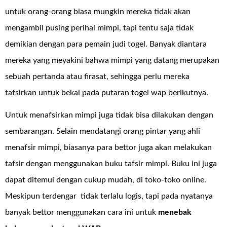
untuk orang-orang biasa mungkin mereka tidak akan
mengambil pusing perihal mimpi, tapi tentu saja tidak
demikian dengan para pemain judi togel. Banyak diantara
mereka yang meyakini bahwa mimpi yang datang merupakan
sebuah pertanda atau firasat, sehingga perlu mereka
tafsirkan untuk bekal pada putaran togel wap berikutnya.
Untuk menafsirkan mimpi juga tidak bisa dilakukan dengan
sembarangan. Selain mendatangi orang pintar yang ahli
menafsir mimpi, biasanya para bettor juga akan melakukan
tafsir dengan menggunakan buku tafsir mimpi. Buku ini juga
dapat ditemui dengan cukup mudah, di toko-toko online.
Meskipun terdengar tidak terlalu logis, tapi pada nyatanya
banyak bettor menggunakan cara ini untuk
menebak