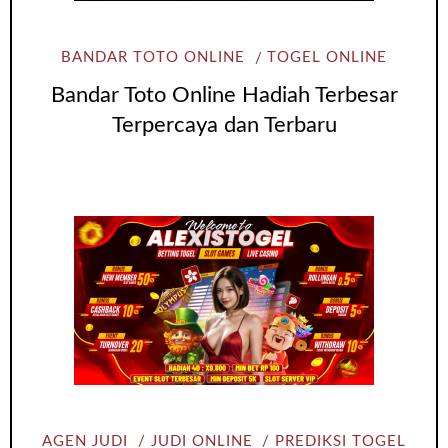
BANDAR TOTO ONLINE
TOGEL ONLINE
Bandar Toto Online Hadiah Terbesar
Terpercaya dan Terbaru
AGEN JUDI
JUDI ONLINE
PREDIKSI TOGEL