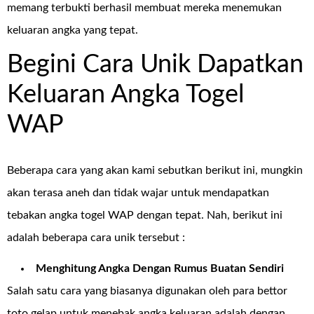
memang terbukti berhasil membuat mereka menemukan
keluaran angka yang tepat.
Begini Cara Unik Dapatkan
Keluaran Angka Togel
WAP
Beberapa cara yang akan kami sebutkan berikut ini, mungkin
akan terasa aneh dan tidak wajar untuk mendapatkan
tebakan angka togel WAP dengan tepat. Nah, berikut ini
adalah beberapa cara unik tersebut :
Menghitung Angka Dengan Rumus Buatan Sendiri
Salah satu cara yang biasanya digunakan oleh para bettor
toto gelap untuk menebak angka keluaran adalah dengan