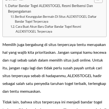
Daftar Bandar Togel ALEXISTOGEL Resmi Berlisensi Dan
Berpengalaman
Berikut Keunggulan Bermain Di Situs ALEXISTOGEL Daftar
Bandar Togel Terpercaya
Cara Buat Akun Baru Daftar Bandar Togel Resmi
ALEXISTOGEL Terpercaya
Memilih juga bergabung di situs terpercaya tentu merupakan
hal yang wajib kita prioritaskan. Jangan sampai kamu kecewa
dan rugi sebab salah dalam memilih situs judi online. Untuk
itu, jangan ragu lagi dan tidak perlu susah payah untuk cari
situs terpercaya sebab di hadapanmu, ALEXISTOGEL hadir
sebagai salah satu penyedia taruhan togel terbaik, terlengkap
dan tentu memuaskan.
Tidak lain, bahwa situs terpercaya ini menjadi bandar togel