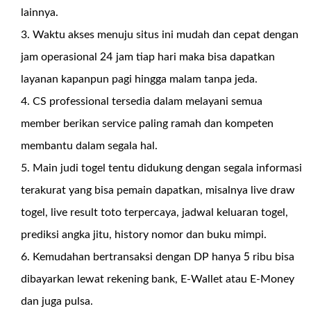
lainnya.
Waktu akses menuju situs ini mudah dan cepat dengan
jam operasional 24 jam tiap hari maka bisa dapatkan
layanan kapanpun pagi hingga malam tanpa jeda.
CS professional tersedia dalam melayani semua
member berikan service paling ramah dan kompeten
membantu dalam segala hal.
Main judi togel tentu didukung dengan segala informasi
terakurat yang bisa pemain dapatkan, misalnya live draw
togel, live result toto terpercaya, jadwal keluaran togel,
prediksi angka jitu, history nomor dan buku mimpi.
Kemudahan bertransaksi dengan DP hanya 5 ribu bisa
dibayarkan lewat rekening bank, E-Wallet atau E-Money
dan juga pulsa.