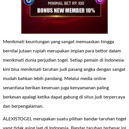
Menikmati keuntungan yang sangat memuaskan hingga
bernilai jutaan rupiah merupakan impian para bettor dalam
menikmati dunia perjudian togel. Setiap pemain di Indonesia
kini bisa menikmati taruhan judi pasang angka dengan sangat
mudah bahkan lebih pandang. Melalui media online
senantiasa berikan keseruan juga kenyamanan paling
berkesan apalagi ketika dapat gabung di situs judi terpercaya
dan berpengalaman.
ALEXISTOGEL merupakan suatu pilihan bandar taruhan togel
yang tidak asing lagi di Indonesia. Bandar taruhan terbesar ini