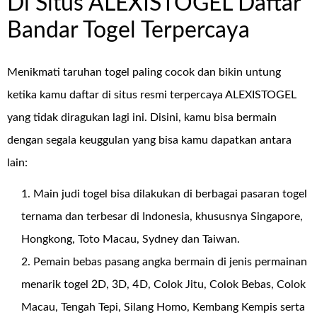
Di Situs ALEXISTOGEL Daftar
Bandar Togel Terpercaya
Menikmati taruhan togel paling cocok dan bikin untung
ketika kamu daftar di situs resmi terpercaya ALEXISTOGEL
yang tidak diragukan lagi ini. Disini, kamu bisa bermain
dengan segala keuggulan yang bisa kamu dapatkan antara
lain:
Main judi togel bisa dilakukan di berbagai pasaran togel
ternama dan terbesar di Indonesia, khususnya Singapore,
Hongkong, Toto Macau, Sydney dan Taiwan.
Pemain bebas pasang angka bermain di jenis permainan
menarik togel 2D, 3D, 4D, Colok Jitu, Colok Bebas, Colok
Macau, Tengah Tepi, Silang Homo, Kembang Kempis serta