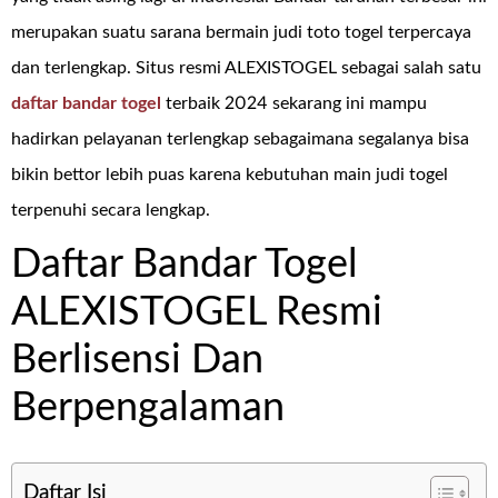
merupakan suatu sarana bermain judi toto togel terpercaya
dan terlengkap. Situs resmi ALEXISTOGEL sebagai salah satu
daftar bandar togel
terbaik 2024 sekarang ini mampu
hadirkan pelayanan terlengkap sebagaimana segalanya bisa
bikin bettor lebih puas karena kebutuhan main judi togel
terpenuhi secara lengkap.
Daftar Bandar Togel
ALEXISTOGEL Resmi
Berlisensi Dan
Berpengalaman
Daftar Isi