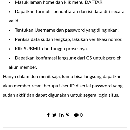
Masuk laman home dan klik menu DAFTAR.
Dapatkan formulir pendaftaran dan isi data diri secara
valid.
Tentukan Username dan password yang diinginkan.
Periksa data sudah lengkap, lakukan verifikasi nomor.
Klik SUBMIT dan tunggu prosesnya.
Dapatkan konfirmasi langsung dari CS untuk peroleh
akun member.
Hanya dalam dua menit saja, kamu bisa langsung dapatkan
akun member resmi berupa User ID disertai password yang
sudah aktif dan dapat digunakan untuk segera login situs.
0