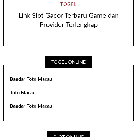
TOGEL
Link Slot Gacor Terbaru Game dan
Provider Terlengkap
TOGEL ONLINE
Bandar Toto Macau
Toto Macau
Bandar Toto Macau