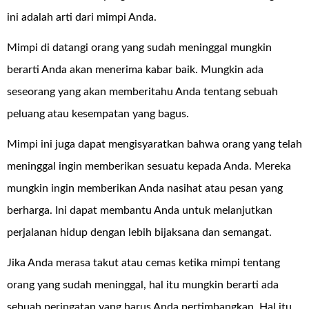
ini adalah arti dari mimpi Anda.
Mimpi di datangi orang yang sudah meninggal mungkin
berarti Anda akan menerima kabar baik. Mungkin ada
seseorang yang akan memberitahu Anda tentang sebuah
peluang atau kesempatan yang bagus.
Mimpi ini juga dapat mengisyaratkan bahwa orang yang telah
meninggal ingin memberikan sesuatu kepada Anda. Mereka
mungkin ingin memberikan Anda nasihat atau pesan yang
berharga. Ini dapat membantu Anda untuk melanjutkan
perjalanan hidup dengan lebih bijaksana dan semangat.
Jika Anda merasa takut atau cemas ketika mimpi tentang
orang yang sudah meninggal, hal itu mungkin berarti ada
sebuah peringatan yang harus Anda pertimbangkan. Hal itu