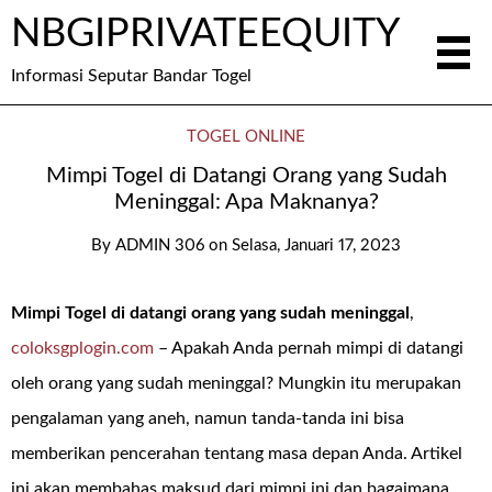
NBGIPRIVATEEQUITY
Informasi Seputar Bandar Togel
TOGEL ONLINE
Mimpi Togel di Datangi Orang yang Sudah
Meninggal: Apa Maknanya?
By
ADMIN 306
on
Selasa, Januari 17, 2023
Mimpi Togel di datangi orang yang sudah meninggal
,
coloksgplogin.com
– Apakah Anda pernah mimpi di datangi
oleh orang yang sudah meninggal? Mungkin itu merupakan
pengalaman yang aneh, namun tanda-tanda ini bisa
memberikan pencerahan tentang masa depan Anda. Artikel
ini akan membahas maksud dari mimpi ini dan bagaimana