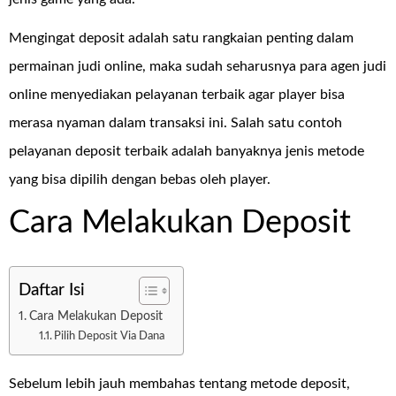
Mengingat deposit adalah satu rangkaian penting dalam
permainan judi online, maka sudah seharusnya para agen judi
online menyediakan pelayanan terbaik agar player bisa
merasa nyaman dalam transaksi ini. Salah satu contoh
pelayanan deposit terbaik adalah banyaknya jenis metode
yang bisa dipilih dengan bebas oleh player.
Cara Melakukan Deposit
Daftar Isi
Cara Melakukan Deposit
Pilih Deposit Via Dana
Sebelum lebih jauh membahas tentang metode deposit,