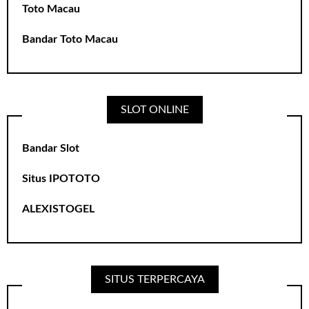
Toto Macau
Bandar Toto Macau
SLOT ONLINE
Bandar Slot
Situs IPOTOTO
ALEXISTOGEL
SITUS TERPERCAYA