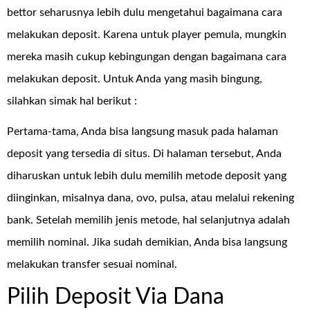
bettor seharusnya lebih dulu mengetahui bagaimana cara
melakukan deposit. Karena untuk player pemula, mungkin
mereka masih cukup kebingungan dengan bagaimana cara
melakukan deposit. Untuk Anda yang masih bingung,
silahkan simak hal berikut :
Pertama-tama, Anda bisa langsung masuk pada halaman
deposit yang tersedia di situs. Di halaman tersebut, Anda
diharuskan untuk lebih dulu memilih metode deposit yang
diinginkan, misalnya dana, ovo, pulsa, atau melalui rekening
bank. Setelah memilih jenis metode, hal selanjutnya adalah
memilih nominal. Jika sudah demikian, Anda bisa langsung
melakukan transfer sesuai nominal.
Pilih Deposit Via Dana