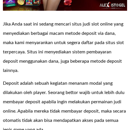
Jika Anda saat ini sedang mencari situs judi slot online yang
menyediakan berbagai macam metode deposit via dana,
maka kami menyarankan untuk segera daftar pada situs slot
terpercaya. Situs ini menyediakan sistem pembayaran
deposit menggunakan dana, juga beberapa metode deposit
lainnya.
Deposit adalah sebuah kegiatan menanam modal yang
dilakukan oleh player. Seorang bettor wajib untuk lebih dulu
membayar deposit apabila ingin melakukan permainan judi
online. Apabila mereka tidak membayar deposit, maka secara
otomatis tidak akan bisa mendapatkan akses pada semua
jenis game yang ada.