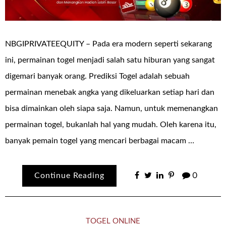
NBGIPRIVATEEQUITY – Pada era modern seperti sekarang
ini, permainan togel menjadi salah satu hiburan yang sangat
digemari banyak orang. Prediksi Togel adalah sebuah
permainan menebak angka yang dikeluarkan setiap hari dan
bisa dimainkan oleh siapa saja. Namun, untuk memenangkan
permainan togel, bukanlah hal yang mudah. Oleh karena itu,
banyak pemain togel yang mencari berbagai macam …
Continue Reading
0
TOGEL ONLINE