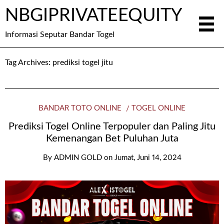
NBGIPRIVATEEQUITY
Informasi Seputar Bandar Togel
Tag Archives:
prediksi togel jitu
BANDAR TOTO ONLINE
TOGEL ONLINE
Prediksi Togel Online Terpopuler dan Paling Jitu
Kemenangan Bet Puluhan Juta
By
ADMIN GOLD
on
Jumat, Juni 14, 2024