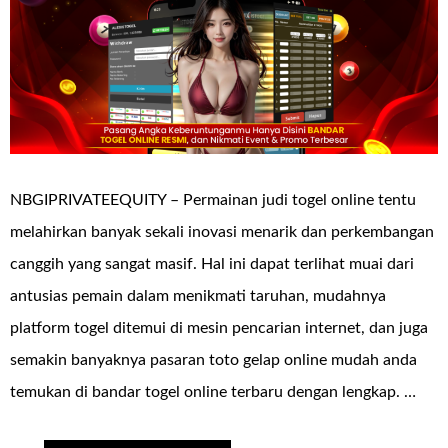
NBGIPRIVATEEQUITY – Permainan judi togel online tentu
melahirkan banyak sekali inovasi menarik dan perkembangan
canggih yang sangat masif. Hal ini dapat terlihat muai dari
antusias pemain dalam menikmati taruhan, mudahnya
platform togel ditemui di mesin pencarian internet, dan juga
semakin banyaknya pasaran toto gelap online mudah anda
temukan di bandar togel online terbaru dengan lengkap. …