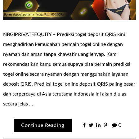
NBGIPRIVATEEQUITY – Prediksi togel deposit QRIS kini
menghadirkan kemudahan bermain togel online dengan
nyaman dan aman tanpa khawatir uang lenyap. Kami
rekomendasikan kamu semua supaya bisa bermain prediksi
togel online secara nyaman dengan menggunakan layanan
deposit QRIS. Prediksi togel online deposit QRIS paling besar
dan terpercaya di Asia terutama Indonesia ini akan diulas
secara jelas …
Continue Reading
0