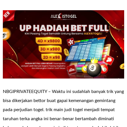
NBGIPRIVATEEQUITY – Waktu ini sudahlah banyak trik yang
bisa dikerjakan bettor buat gapai kemenangan gemintang
pada perjudian togel. trik main judi togel menjadi tempat
taruhan terka angka ini benar-benar bertambah diminati