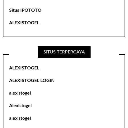
Situs IPOTOTO
ALEXISTOGEL
SITUS TERPERCAYA
ALEXISTOGEL
ALEXISTOGEL LOGIN
alexistogel
Alexistogel
alexistogel