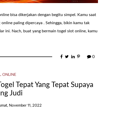
line bisa dikerjakan dengan begitu simpel. Kamu saat
 online paling dipercaya . Sehingga, bikin kamu tak
r ini. Nach, buat yang bermain togel slot online, kamu
0
L ONLINE
Togel Tepat Yang Tepat Supaya
ng Judi
umat, November 11, 2022