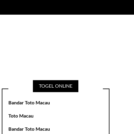
TOGEL ONLINE
Bandar Toto Macau
Toto Macau
Bandar Toto Macau