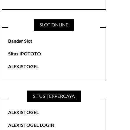
SLOT ONLINE
Bandar Slot
Situs IPOTOTO
ALEXISTOGEL
SITUS TERPERCAYA
ALEXISTOGEL
ALEXISTOGEL LOGIN