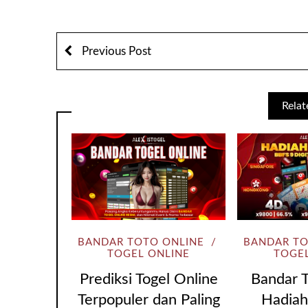
Previous Post
Relat
BANDAR TOTO ONLINE
BANDAR TO
TOGEL ONLINE
TOGEL
Prediksi Togel Online
Bandar T
Terpopuler dan Paling
Hadiah