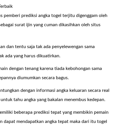
Terbaik
s pemberi prediksi angka togel terjitu digenggam oleh
 sebagai surat ijin yang cuman dikasihkan oleh situs
man dan tentu saja tak ada penyelewengan sama
ak ada yang harus dikuatirkan.
rmain dengan tenang karena tiada kebohongan sama
depannya diumumkan secara bagus.
iuntungkan dengan informasi angka keluaran secara real
a untuk tahu angka yang bakalan menembus kedepan.
emiliki beberapa prediksi tepat yang membikin pemain
 dapat mendapatkan angka tepat maka dari itu togel