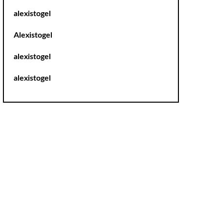
alexistogel
Alexistogel
alexistogel
alexistogel