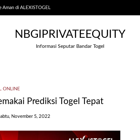
ne Aman di ALEXISTOGEL
NBGIPRIVATEEQUITY
Informasi Seputar Bandar Togel
L ONLINE
makai Prediksi Togel Tepat
abtu, November 5, 2022