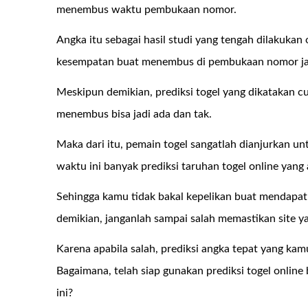
menembus waktu pembukaan nomor.
Angka itu sebagai hasil studi yang tengah dilakukan 
kesempatan buat menembus di pembukaan nomor jad
Meskipun demikian, prediksi togel yang dikatakan cum
menembus bisa jadi ada dan tak.
Maka dari itu, pemain togel sangatlah dianjurkan un
waktu ini banyak prediksi taruhan togel online yang a
Sehingga kamu tidak bakal kepelikan buat mendapat
demikian, janganlah sampai salah memastikan site yan
Karena apabila salah, prediksi angka tepat yang kam
Bagaimana, telah siap gunakan prediksi togel onlin
ini?