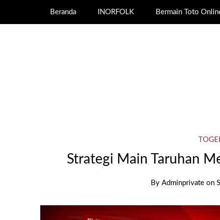
Beranda
INORFOLK
Bermain Toto Onli
TOGE
Strategi Main Taruhan Me
By
Adminprivate
on
S