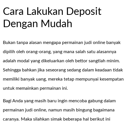
Cara Lakukan Deposit
Dengan Mudah
Bukan tanpa alasan mengapa permainan judi online banyak
dipilih oleh orang-orang, yang mana salah satu alasannya
adalah modal yang dikeluarkan oleh bettor sangtlah minim.
Sehingga bahkan jika seseorang sedang dalam keadaan tidak
memiliki banyak uang, mereka tetap mempunyai kesempatan
untuk memainkan permainan ini.
Bagi Anda yang masih baru ingin mencoba gabung dalam
permainan judi online, namun masih bingung bagaimana
caranya. Maka silahkan simak beberapa hal berikut ini