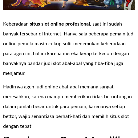
Keberadaan
situs slot online profesional
, saat ini sudah
banyak tersebar di internet. Hanya saja beberapa pemain judi
online pemula masih cukup sulit menemukan keberadaan
para agen ini, hal ini karena mereka kerap terkecoh dengan
banyaknya bandar judi slot abal-abal yang tiba-tiba juga
menjamur.
Hadirnya agen judi online abal-abal memang sangat
meresahkan, karena mampu memberikan tidak beruntungan
dalam jumlah besar untuk para pemain, karenanya setiap
bettor, wajib senantiasa berhati-hati dan memilih situs slot
dengan tepat.