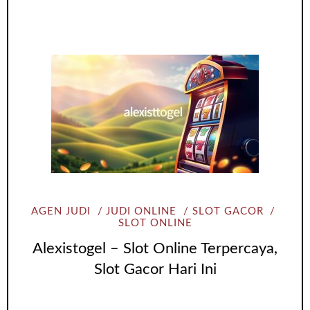
AGEN JUDI
JUDI ONLINE
SLOT GACOR
SLOT ONLINE
Alexistogel – Slot Online Terpercaya,
Slot Gacor Hari Ini