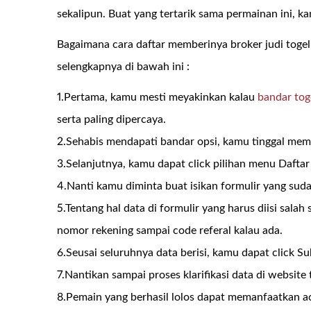
sekalipun. Buat yang tertarik sama permainan ini, ka
Bagaimana cara daftar memberinya broker judi togel
selengkapnya di bawah ini :
1.Pertama, kamu mesti meyakinkan kalau
bandar tog
serta paling dipercaya.
2.Sehabis mendapati bandar opsi, kamu tinggal membu
3.Selanjutnya, kamu dapat click pilihan menu Daftar
4.Nanti kamu diminta buat isikan formulir yang sudah
5.Tentang hal data di formulir yang harus diisi salah
nomor rekening sampai code referal kalau ada.
6.Seusai seluruhnya data berisi, kamu dapat click S
7.Nantikan sampai proses klarifikasi data di website 
8.Pemain yang berhasil lolos dapat memanfaatkan a