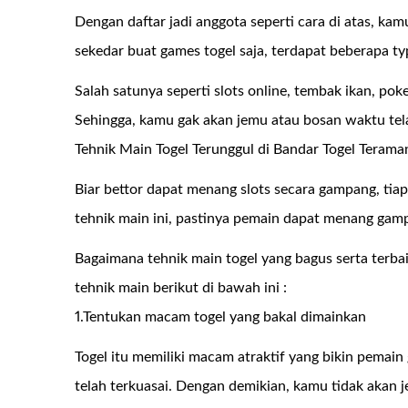
Dengan daftar jadi anggota seperti cara di atas, ka
sekedar buat games togel saja, terdapat beberapa ty
Salah satunya seperti slots online, tembak ikan, pok
Sehingga, kamu gak akan jemu atau bosan waktu tel
Tehnik Main Togel Terunggul di Bandar Togel Terama
Biar bettor dapat menang slots secara gampang, ti
tehnik main ini, pastinya pemain dapat menang ga
Bagaimana tehnik main togel yang bagus serta terba
tehnik main berikut di bawah ini :
1.Tentukan macam togel yang bakal dimainkan
Togel itu memiliki macam atraktif yang bikin pemain
telah terkuasai. Dengan demikian, kamu tidak akan