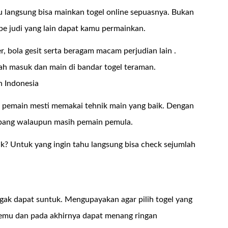
mu langsung bisa mainkan togel online sepuasnya. Bukan
pe judi yang lain dapat kamu permainkan.
er, bola gesit serta beragam macam perjudian lain .
ah masuk dan main di bandar togel teraman.
n Indonesia
ap pemain mesti memakai tehnik main yang baik. Dengan
mpang walaupun masih pemain pemula.
ik? Untuk yang ingin tahu langsung bisa check sejumlah
 gak dapat suntuk. Mengupayakan agar pilih togel yang
 jemu dan pada akhirnya dapat menang ringan