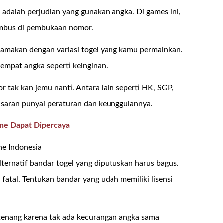
 adalah perjudian yang gunakan angka. Di games ini,
embus di pembukaan nomor.
isamakan dengan variasi togel yang kamu permainkan.
empat angka seperti keinginan.
r tak kan jemu nanti. Antara lain seperti HK, SGP,
asaran punyai peraturan dan keunggulannya.
ine Dapat Dipercaya
ne Indonesia
alternatif bandar togel yang diputuskan harus bagus.
fatal. Tentukan bandar yang udah memiliki lisensi
tenang karena tak ada kecurangan angka sama