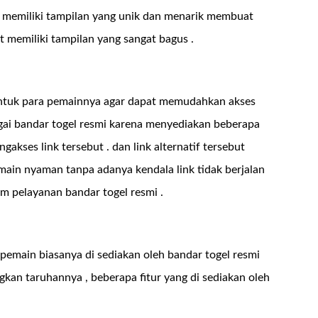
a memiliki tampilan yang unik dan menarik membuat
 memiliki tampilan yang sangat bagus .
f untuk para pemainnya agar dapat memudahkan akses
gai bandar togel resmi karena menyediakan beberapa
akses link tersebut . dan link alternatif tersebut
ain nyaman tanpa adanya kendala link tidak berjalan
lam pelayanan bandar togel resmi .
pemain biasanya di sediakan oleh bandar togel resmi
n taruhannya , beberapa fitur yang di sediakan oleh