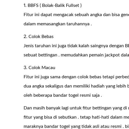
1. BBFS ( Bolak-Balik Fullset )
Fitur ini dapat mengacak sebuah angka dan bisa gen
dalam memasangkan taruhannya .
2. Colok Bebas
Jenis taruhan ini juga tidak kalah saingnya dengan
sebuat bettingan . memudahkan pemain jackpot dala
3. Colok Macau
Fitur ini juga sama dengan colok bebas tetapi perb
dua angka sekaligus dan memiliki hadiah yang lebih be
oleh beberapa bandar togel resmi saja .
Dan masih banyak lagi untuk fitur bettingan yang di 
fitur yang bisa di sebutkan . tetap hati-hati dalam m
maraknya bandar togel yang tidak asli atau resmi . bi