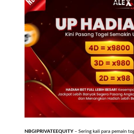
NBGIPRIVATEEQUITY
– Sering kali para pemain to