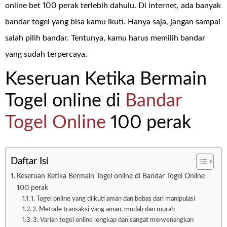
online bet 100 perak terlebih dahulu. Di internet, ada banyak
bandar togel yang bisa kamu ikuti. Hanya saja, jangan sampai
salah pilih bandar. Tentunya, kamu harus memilih bandar
yang sudah terpercaya.
Keseruan Ketika Bermain
Togel online di
Bandar
Togel Online
100 perak
Daftar Isi
Keseruan Ketika Bermain Togel online di Bandar Togel Online
100 perak
1. Togel online yang diikuti aman dan bebas dari manipulasi
2. Metode transaksi yang aman, mudah dan murah
3. Varian togel online lengkap dan sangat menyenangkan