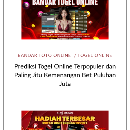
BANDAR TOTO ONLINE
TOGEL ONLINE
Prediksi Togel Online Terpopuler dan
Paling Jitu Kemenangan Bet Puluhan
Juta