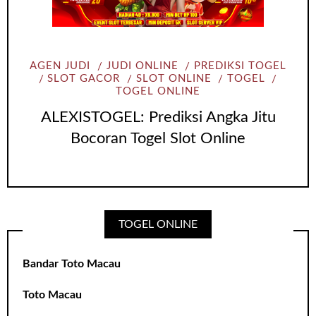
AGEN JUDI
JUDI ONLINE
PREDIKSI TOGEL
SLOT GACOR
SLOT ONLINE
TOGEL
TOGEL ONLINE
ALEXISTOGEL: Prediksi Angka Jitu
Bocoran Togel Slot Online
TOGEL ONLINE
Bandar Toto Macau
Toto Macau