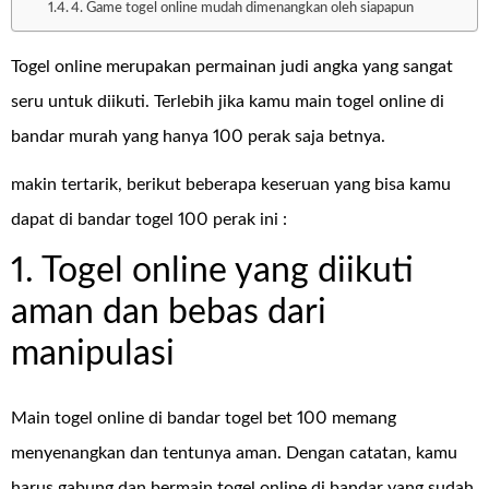
4. Game togel online mudah dimenangkan oleh siapapun
Togel online merupakan permainan judi angka yang sangat
seru untuk diikuti. Terlebih jika kamu main togel online di
bandar murah yang hanya 100 perak saja betnya.
makin tertarik, berikut beberapa keseruan yang bisa kamu
dapat di bandar togel 100 perak ini :
1. Togel online yang diikuti
aman dan bebas dari
manipulasi
Main togel online di bandar togel bet 100 memang
menyenangkan dan tentunya aman. Dengan catatan, kamu
harus gabung dan bermain togel online di bandar yang sudah