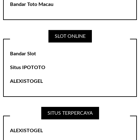
Bandar Toto Macau
SLOT ONLINE
Bandar Slot
Situs IPOTOTO
ALEXISTOGEL
SITUS TERPERCAYA
ALEXISTOGEL