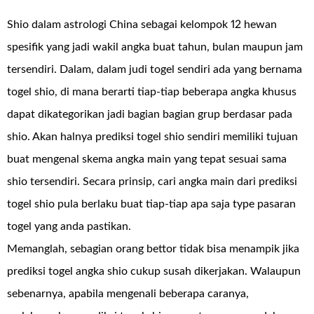
Shio dalam astrologi China sebagai kelompok 12 hewan
spesifik yang jadi wakil angka buat tahun, bulan maupun jam
tersendiri. Dalam, dalam judi togel sendiri ada yang bernama
togel shio, di mana berarti tiap-tiap beberapa angka khusus
dapat dikategorikan jadi bagian bagian grup berdasar pada
shio. Akan halnya prediksi togel shio sendiri memiliki tujuan
buat mengenal skema angka main yang tepat sesuai sama
shio tersendiri. Secara prinsip, cari angka main dari prediksi
togel shio pula berlaku buat tiap-tiap apa saja type pasaran
togel yang anda pastikan.
Memanglah, sebagian orang bettor tidak bisa menampik jika
prediksi togel angka shio cukup susah dikerjakan. Walaupun
sebenarnya, apabila mengenali beberapa caranya,