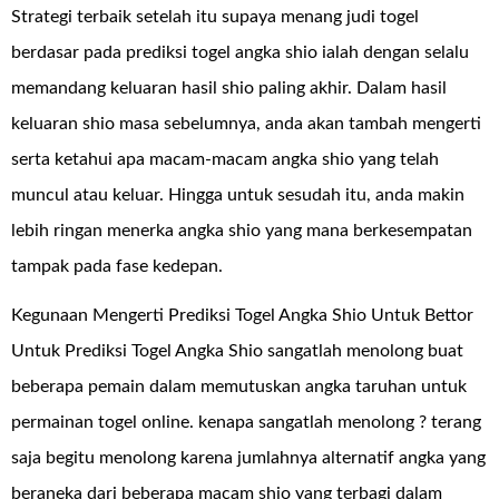
Strategi terbaik setelah itu supaya menang judi togel
berdasar pada prediksi togel angka shio ialah dengan selalu
memandang keluaran hasil shio paling akhir. Dalam hasil
keluaran shio masa sebelumnya, anda akan tambah mengerti
serta ketahui apa macam-macam angka shio yang telah
muncul atau keluar. Hingga untuk sesudah itu, anda makin
lebih ringan menerka angka shio yang mana berkesempatan
tampak pada fase kedepan.
Kegunaan Mengerti Prediksi Togel Angka Shio Untuk Bettor
Untuk Prediksi Togel Angka Shio sangatlah menolong buat
beberapa pemain dalam memutuskan angka taruhan untuk
permainan togel online. kenapa sangatlah menolong ? terang
saja begitu menolong karena jumlahnya alternatif angka yang
beraneka dari beberapa macam shio yang terbagi dalam