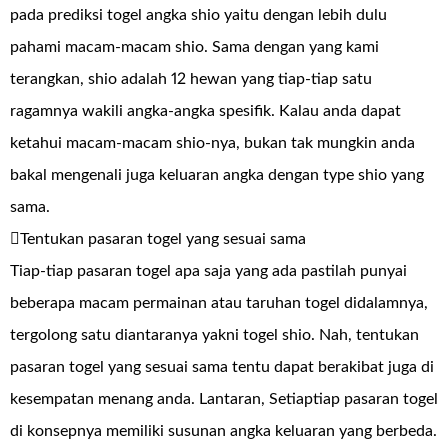
pada prediksi togel angka shio yaitu dengan lebih dulu
pahami macam-macam shio. Sama dengan yang kami
terangkan, shio adalah 12 hewan yang tiap-tiap satu
ragamnya wakili angka-angka spesifik. Kalau anda dapat
ketahui macam-macam shio-nya, bukan tak mungkin anda
bakal mengenali juga keluaran angka dengan type shio yang
sama.
Tentukan pasaran togel yang sesuai sama
Tiap-tiap pasaran togel apa saja yang ada pastilah punyai
beberapa macam permainan atau taruhan togel didalamnya,
tergolong satu diantaranya yakni togel shio. Nah, tentukan
pasaran togel yang sesuai sama tentu dapat berakibat juga di
kesempatan menang anda. Lantaran, Setiaptiap pasaran togel
di konsepnya memiliki susunan angka keluaran yang berbeda.