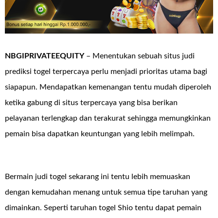
NBGIPRIVATEEQUITY
– Menentukan sebuah situs judi
prediksi togel terpercaya perlu menjadi prioritas utama bagi
siapapun. Mendapatkan kemenangan tentu mudah diperoleh
ketika gabung di situs terpercaya yang bisa berikan
pelayanan terlengkap dan terakurat sehingga memungkinkan
pemain bisa dapatkan keuntungan yang lebih melimpah.
Bermain judi togel sekarang ini tentu lebih memuaskan
dengan kemudahan menang untuk semua tipe taruhan yang
dimainkan. Seperti taruhan togel Shio tentu dapat pemain