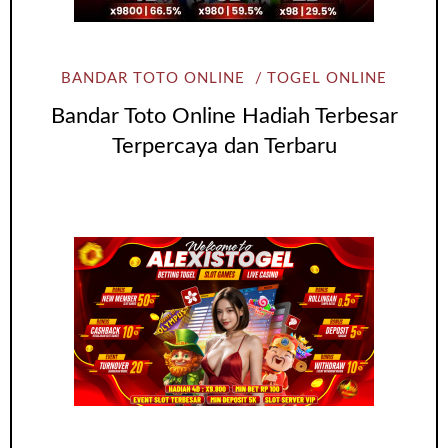
BANDAR TOTO ONLINE
TOGEL ONLINE
Bandar Toto Online Hadiah Terbesar
Terpercaya dan Terbaru