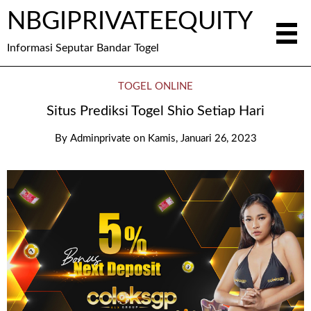
NBGIPRIVATEEQUITY
Informasi Seputar Bandar Togel
TOGEL ONLINE
Situs Prediksi Togel Shio Setiap Hari
By
Adminprivate
on
Kamis, Januari 26, 2023