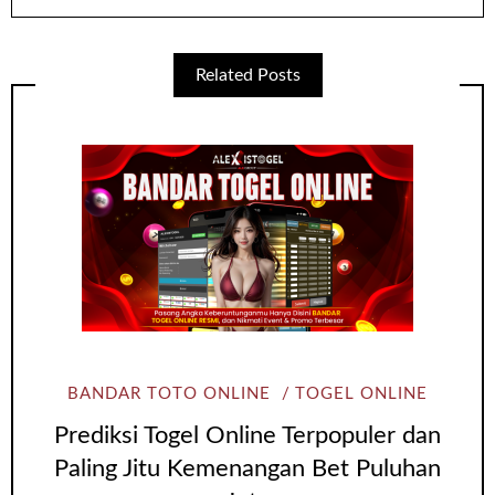
Related Posts
BANDAR TOTO ONLINE
TOGEL ONLINE
Prediksi Togel Online Terpopuler dan
Paling Jitu Kemenangan Bet Puluhan