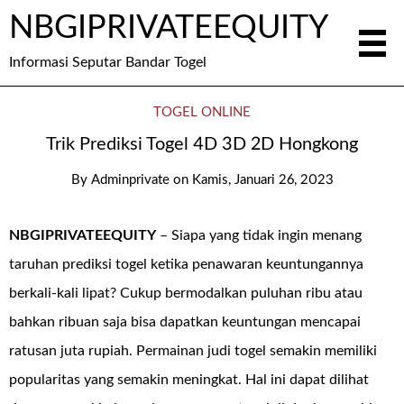
NBGIPRIVATEEQUITY
Informasi Seputar Bandar Togel
TOGEL ONLINE
Trik Prediksi Togel 4D 3D 2D Hongkong
By
Adminprivate
on
Kamis, Januari 26, 2023
NBGIPRIVATEEQUITY
– Siapa yang tidak ingin menang
taruhan prediksi togel ketika penawaran keuntungannya
berkali-kali lipat? Cukup bermodalkan puluhan ribu atau
bahkan ribuan saja bisa dapatkan keuntungan mencapai
ratusan juta rupiah. Permainan judi togel semakin memiliki
popularitas yang semakin meningkat. Hal ini dapat dilihat