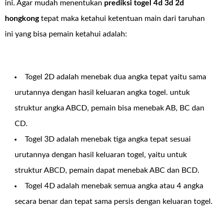
ini. Agar mudah menentukan
prediksi togel 4d 3d 2d
hongkong
tepat maka ketahui ketentuan main dari taruhan
ini yang bisa pemain ketahui adalah:
Togel 2D adalah menebak dua angka tepat yaitu sama
urutannya dengan hasil keluaran angka togel. untuk
struktur angka ABCD, pemain bisa menebak AB, BC dan
CD.
Togel 3D adalah menebak tiga angka tepat sesuai
urutannya dengan hasil keluaran togel, yaitu untuk
struktur ABCD, pemain dapat menebak ABC dan BCD.
Togel 4D adalah menebak semua angka atau 4 angka
secara benar dan tepat sama persis dengan keluaran togel.