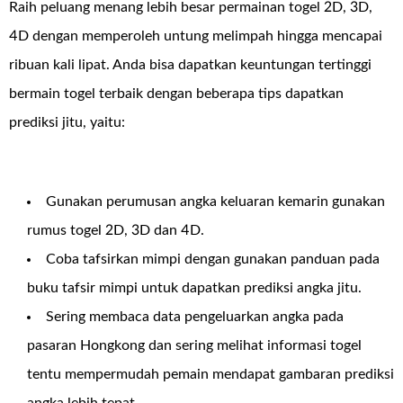
Raih peluang menang lebih besar permainan togel 2D, 3D,
4D dengan memperoleh untung melimpah hingga mencapai
ribuan kali lipat. Anda bisa dapatkan keuntungan tertinggi
bermain togel terbaik dengan beberapa tips dapatkan
prediksi jitu, yaitu:
Gunakan perumusan angka keluaran kemarin gunakan
rumus togel 2D, 3D dan 4D.
Coba tafsirkan mimpi dengan gunakan panduan pada
buku tafsir mimpi untuk dapatkan prediksi angka jitu.
Sering membaca data pengeluarkan angka pada
pasaran Hongkong dan sering melihat informasi togel
tentu mempermudah pemain mendapat gambaran prediksi
angka lebih tepat.